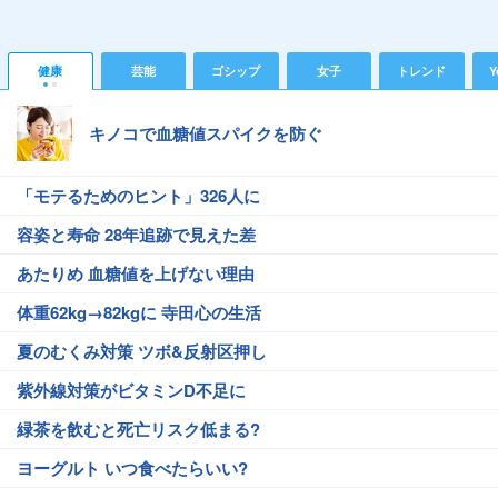
健康
芸能
ゴシップ
女子
トレンド
Y
キノコで血糖値スパイクを防ぐ
「モテるためのヒント」326人に
容姿と寿命 28年追跡で見えた差
あたりめ 血糖値を上げない理由
体重62kg→82kgに 寺田心の生活
夏のむくみ対策 ツボ&反射区押し
紫外線対策がビタミンD不足に
緑茶を飲むと死亡リスク低まる?
ヨーグルト いつ食べたらいい?