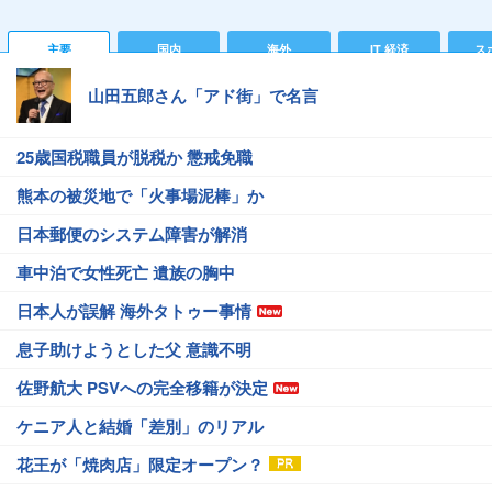
主要
国内
海外
IT 経済
ス
山田五郎さん「アド街」で名言
25歳国税職員が脱税か 懲戒免職
熊本の被災地で「火事場泥棒」か
日本郵便のシステム障害が解消
車中泊で女性死亡 遺族の胸中
日本人が誤解 海外タトゥー事情
息子助けようとした父 意識不明
佐野航大 PSVへの完全移籍が決定
ケニア人と結婚「差別」のリアル
花王が「焼肉店」限定オープン？