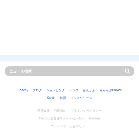
Peachy
ブログ
ショッピング
バンク
みんかぶ
みんかぶChoice
Kstyle
株探
プレスリリース
運営会社
利用規約
プライバシーポリシー
livedoorお客様サポートセンター
livedoor
コンテンツ・広告ポリシー