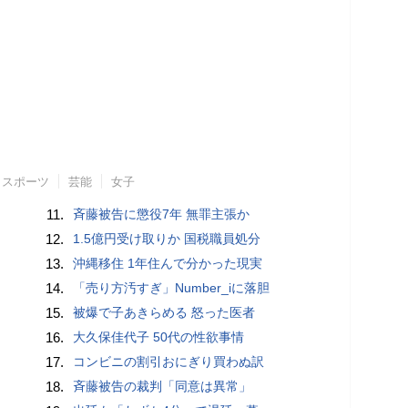
スポーツ
芸能
女子
11.
斉藤被告に懲役7年 無罪主張か
12.
1.5億円受け取りか 国税職員処分
13.
沖縄移住 1年住んで分かった現実
14.
「売り方汚すぎ」Number_iに落胆
15.
被爆で子あきらめる 怒った医者
16.
大久保佳代子 50代の性欲事情
17.
コンビニの割引おにぎり買わぬ訳
18.
斉藤被告の裁判「同意は異常」