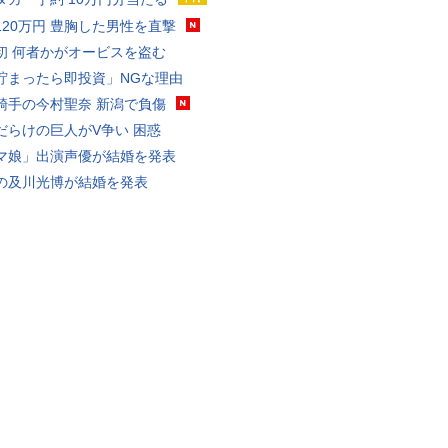
120万円 豊胸した男性を直撃
初 何者かがオービスを盗む
貯まったら即投資」NGな理由
騎手の今村聖奈 新潟で負傷
だらけの巨人がV争い 困惑
マ娘」出演声優が結婚を発表
の及川光博が結婚を発表