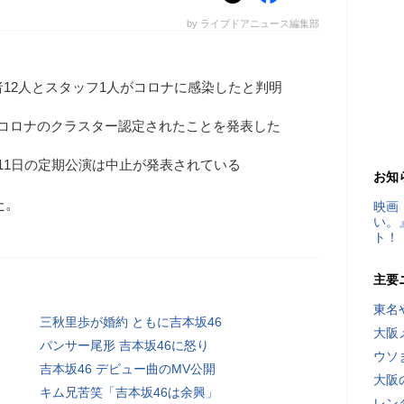
by ライブドアニュース編集部
者12人とスタッフ1人がコロナに感染したと判明
りコロナのクラスター認定されたことを発表した
11日の定期公演は中止が発表されている
お知
た。
映画
い。
ト！
主要
東名
三秋里歩が婚約 ともに吉本坂46
大阪
パンサー尾形 吉本坂46に怒り
ウソ
吉本坂46 デビュー曲のMV公開
大阪
キム兄苦笑「吉本坂46は余興」
レン