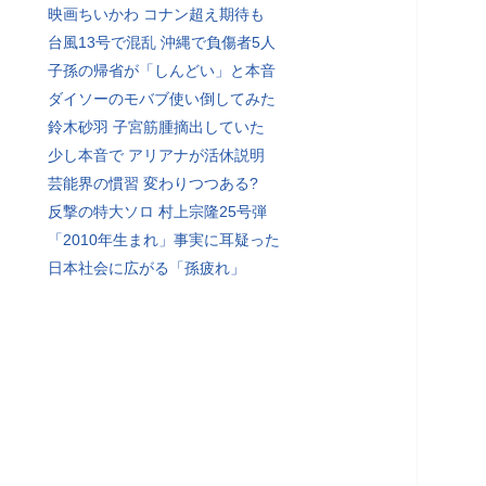
映画ちいかわ コナン超え期待も
台風13号で混乱 沖縄で負傷者5人
子孫の帰省が「しんどい」と本音
ダイソーのモバブ使い倒してみた
鈴木砂羽 子宮筋腫摘出していた
少し本音で アリアナが活休説明
芸能界の慣習 変わりつつある?
反撃の特大ソロ 村上宗隆25号弾
「2010年生まれ」事実に耳疑った
日本社会に広がる「孫疲れ」