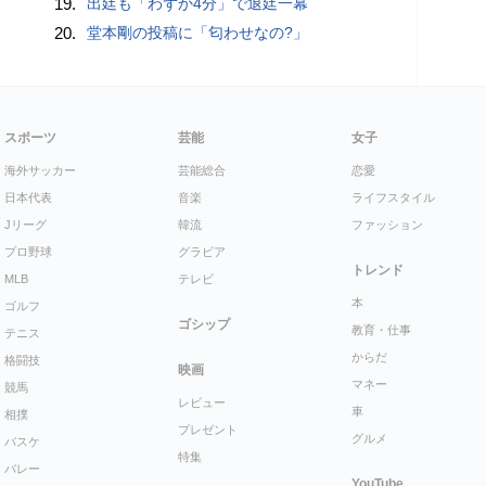
19.
出廷も「わずか4分」で退廷一幕
20.
堂本剛の投稿に「匂わせなの?」
スポーツ
芸能
女子
海外サッカー
芸能総合
恋愛
日本代表
音楽
ライフスタイル
Jリーグ
韓流
ファッション
プロ野球
グラビア
トレンド
MLB
テレビ
本
ゴルフ
ゴシップ
教育・仕事
テニス
からだ
格闘技
映画
マネー
競馬
レビュー
車
相撲
プレゼント
グルメ
バスケ
特集
バレー
YouTube