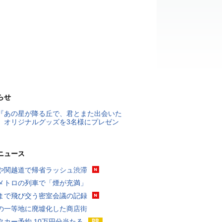
らせ
『あの星が降る丘で、君とまた出会いた
』オリジナルグッズを3名様にプレゼン
ニュース
や関越道で帰省ラッシュ渋滞
メトロの列車で「煙が充満」
まで飛び交う密室会議の記録
の一等地に廃墟化した商店街
タカー予約 10万円分当たる