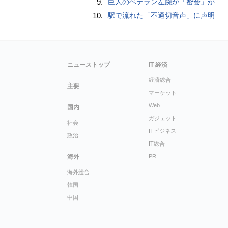
9.
巨人のベテラン左腕が「密会」か
10.
駅で流れた「不適切音声」に声明
ニューストップ
IT 経済
経済総合
主要
マーケット
Web
国内
ガジェット
社会
ITビジネス
政治
IT総合
海外
PR
海外総合
韓国
中国