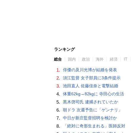
ランキング
総合
国内
政治
海外
経済
IT
1.
俳優の及川光博が結婚を発表
2.
須江監督 女子部員に3条件提示
3.
池田直人 佐藤佳奈と電撃結婚
4.
体重62kg→82kgに 寺田心の生活
5.
黒木啓司氏 逮捕されていたか
6.
朝ドラ 次週予告に「ゲンナリ」
7.
中日が新庄監督招聘を検討か
8.
「絶対に奇形生まれる」医師反対