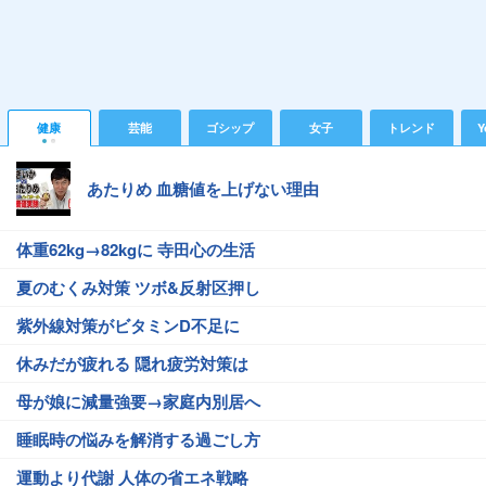
健康
芸能
ゴシップ
女子
トレンド
Y
あたりめ 血糖値を上げない理由
体重62kg→82kgに 寺田心の生活
夏のむくみ対策 ツボ&反射区押し
紫外線対策がビタミンD不足に
休みだが疲れる 隠れ疲労対策は
母が娘に減量強要→家庭内別居へ
睡眠時の悩みを解消する過ごし方
運動より代謝 人体の省エネ戦略