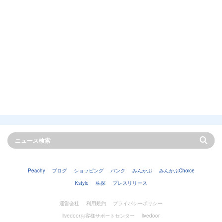
Peachy
ブログ
ショッピング
バンク
みんかぶ
みんかぶChoice
Kstyle
株探
プレスリリース
運営会社
利用規約
プライバシーポリシー
livedoorお客様サポートセンター
livedoor