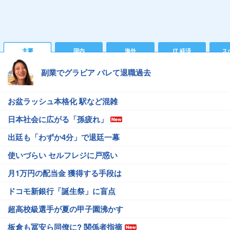
主要
国内
海外
IT 経済
ス
副業でグラビア バレて退職過去
お盆ラッシュ本格化 駅など混雑
日本社会に広がる「孫疲れ」
出廷も「わずか4分」で退廷一幕
使いづらい セルフレジに戸惑い
月1万円の配当金 獲得する手段は
ドコモ新銀行「誕生祭」に盲点
超高校級選手が夏の甲子園沸かす
板倉も冨安ら同僚に? 関係者指摘