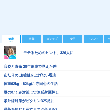
健康
芸能
ゴシップ
女子
トレンド
Y
「モテるためのヒント」326人に
容姿と寿命 28年追跡で見えた差
あたりめ 血糖値を上げない理由
体重62kg→82kgに 寺田心の生活
夏のむくみ対策 ツボ&反射区押し
紫外線対策がビタミンD不足に
緑茶を飲むと死亡リスク低まる?