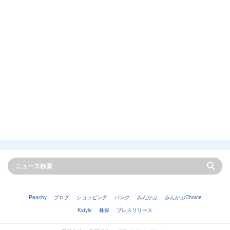
Peachy
ブログ
ショッピング
バンク
みんかぶ
みんかぶChoice
Kstyle
株探
プレスリリース