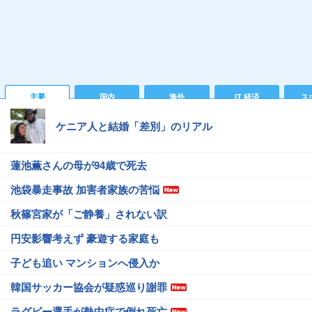
主要
国内
海外
IT 経済
ス
ケニア人と結婚「差別」のリアル
蓮池薫さんの母が94歳で死去
池袋暴走事故 加害者家族の苦悩
秋篠宮家が「ご静養」されない訳
円安影響考えず 豪遊する家庭も
子ども追い マンションへ侵入か
韓国サッカー協会が疑惑巡り謝罪
ラグビー選手が熱中症で倒れ死亡