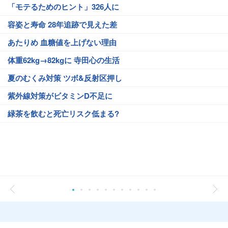
「モテるためのヒント」326人に
容姿と寿命 28年追跡で見えた差
あたりめ 血糖値を上げない理由
体重62kg→82kgに 寺田心の生活
夏のむくみ対策 ツボ&反射区押し
紫外線対策がビタミンD不足に
緑茶を飲むと死亡リスク低まる?