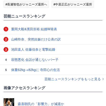
#長瀬智也がジャニーズ退所へ
#中居正広がジャニーズ退所
#SMILE-UP.（旧ジャニーズ）
芸能ニュースランキング
重岡大毅&濱田崇裕 結婚W発表
1
山崎怜奈、突然妊娠だけ公表の訳
2
池田直人 佐藤佳奈と電撃結婚
3
容態悪化 会話が通じないパー子
4
体重62kg→82kgに 寺田心の生活
5
芸能ニュースランキングをもっと見る
画像アクセスランキング
森喜朗氏の「影響力」が減退か