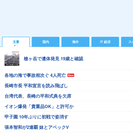
主要
国内
海外
IT 経済
ス
槍ヶ岳で遺体発見 19歳と確認
各地の海で事故相次ぐ 4人死亡
長崎市長 平和宣言を読み飛ばし
台湾代表、長崎の平和式典を欠席
イオン爆発「貴重品OK」と許可か
甲子園 10年ぶりに初戦で姿消す
張本智和が2連覇 妹とアベックV