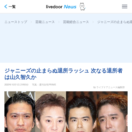
一覧
>
>
>
ジャニーズの止まらぬ退
ニューストップ
芸能ニュース
芸能総合ニュース
ジャニーズの止まらぬ退所ラッシュ 次なる退所者
は山久智久か
2020年10月1日 21時0分
写真：週刊女性PRIME
by ライブドアニュース編集部