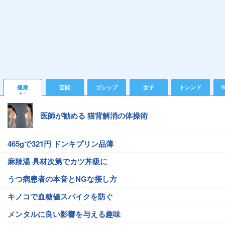
健康
芸能
ゴシップ
女子
トレンド
Y
医師が勧める 猫背解消の体操術
465gで321円 ドンキプリン品薄
麻辣湯 具材次第でカツ丼級に
うつ病患者の本音とNGな接し方
キノコで血糖値スパイクを防ぐ
メンタルに良い影響を与える趣味