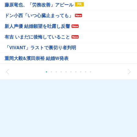
藤原竜也、「労務改善」アピール
ドン小西「いつ心臓止まっても」
新人声優 結婚願望を吐露し反響
有吉 いまだに後悔していること
「VIVANT」ラストで裏切り者判明
重岡大毅&濱田崇裕 結婚W発表