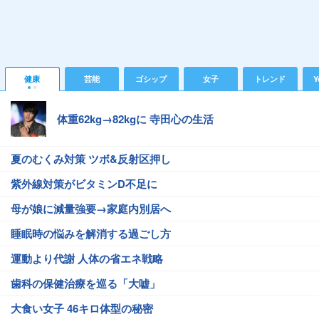
健康
芸能
ゴシップ
女子
トレンド
Y
体重62kg→82kgに 寺田心の生活
夏のむくみ対策 ツボ&反射区押し
紫外線対策がビタミンD不足に
母が娘に減量強要→家庭内別居へ
睡眠時の悩みを解消する過ごし方
運動より代謝 人体の省エネ戦略
歯科の保健治療を巡る「大嘘」
大食い女子 46キロ体型の秘密