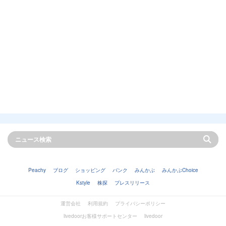
Peachy
ブログ
ショッピング
バンク
みんかぶ
みんかぶChoice
Kstyle
株探
プレスリリース
運営会社
利用規約
プライバシーポリシー
livedoorお客様サポートセンター
livedoor