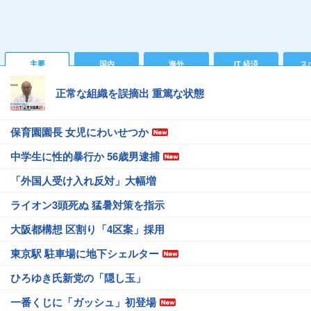
主要
国内
海外
IT 経済
ス
正常な組織を誤摘出 重篤な状態
保育園園長 女児にわいせつか
中学生に性的暴行か 56歳男逮捕
「外国人受け入れ反対」大幅増
ライオン3頭死ぬ 猛暑対策を指示
大阪都構想 区割り「4区案」採用
東京駅 駐車場に地下シェルター
ひろゆき氏新党の「隠し玉」
一番くじに「ガッシュ」初登場