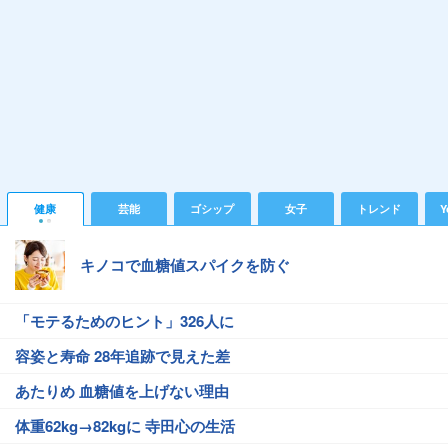
健康
芸能
ゴシップ
女子
トレンド
Y
キノコで血糖値スパイクを防ぐ
「モテるためのヒント」326人に
容姿と寿命 28年追跡で見えた差
あたりめ 血糖値を上げない理由
体重62kg→82kgに 寺田心の生活