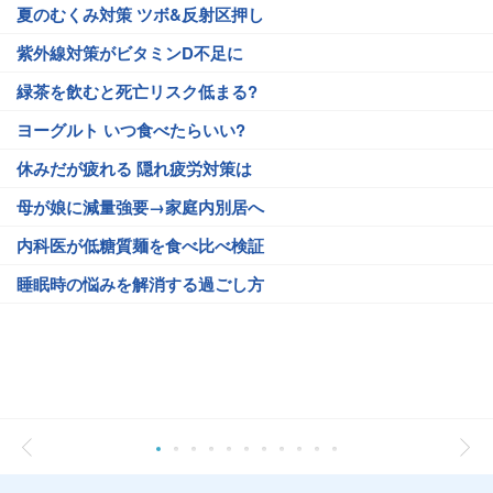
夏のむくみ対策 ツボ&反射区押し
紫外線対策がビタミンD不足に
緑茶を飲むと死亡リスク低まる?
ヨーグルト いつ食べたらいい?
休みだが疲れる 隠れ疲労対策は
母が娘に減量強要→家庭内別居へ
内科医が低糖質麺を食べ比べ検証
睡眠時の悩みを解消する過ごし方