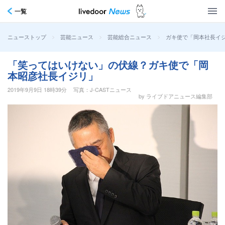
一覧
>
>
>
ガキ使で「岡本社長イ
ニューストップ
芸能ニュース
芸能総合ニュース
「笑ってはいけない」の伏線？ガキ使で「岡
本昭彦社長イジリ」
2019年9月9日 18時39分
写真：J-CASTニュース
by ライブドアニュース編集部