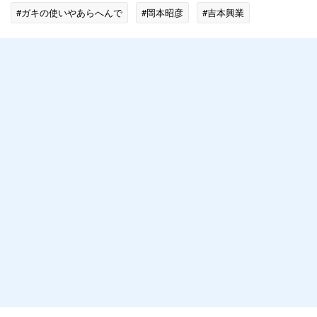
#ガキの使いやあらへんで
#岡本昭彦
#吉本興業
#ネットで話題
#テレビの話題