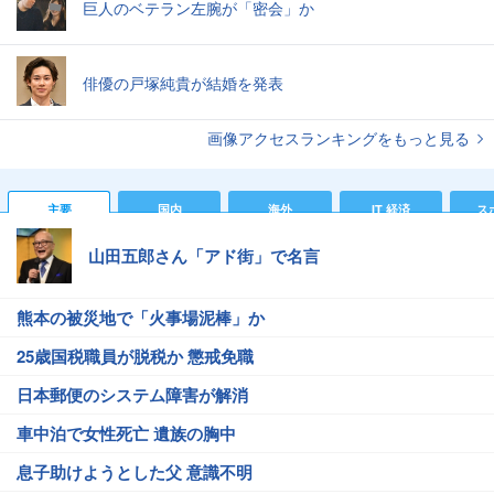
巨人のベテラン左腕が「密会」か
俳優の戸塚純貴が結婚を発表
画像アクセスランキングをもっと見る
主要
国内
海外
IT 経済
ス
山田五郎さん「アド街」で名言
熊本の被災地で「火事場泥棒」か
25歳国税職員が脱税か 懲戒免職
日本郵便のシステム障害が解消
車中泊で女性死亡 遺族の胸中
息子助けようとした父 意識不明