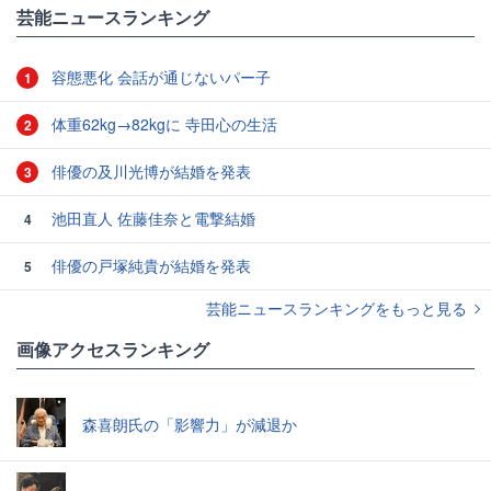
芸能ニュースランキング
容態悪化 会話が通じないパー子
1
体重62kg→82kgに 寺田心の生活
2
俳優の及川光博が結婚を発表
3
池田直人 佐藤佳奈と電撃結婚
4
俳優の戸塚純貴が結婚を発表
5
芸能ニュースランキングをもっと見る
画像アクセスランキング
森喜朗氏の「影響力」が減退か