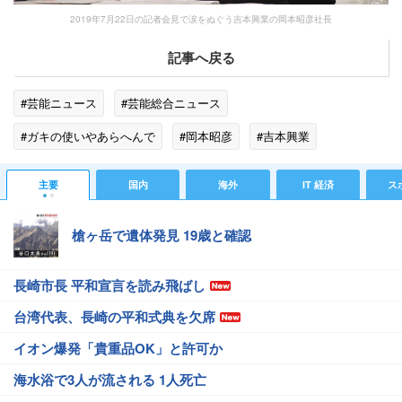
2019年7月22日の記者会見で涙をぬぐう吉本興業の岡本昭彦社長
記事へ戻る
#芸能ニュース
#芸能総合ニュース
#ガキの使いやあらへんで
#岡本昭彦
#吉本興業
#ネットで話題
#テレビの話題
#エンタメ・芸能ニュース
主要
国内
海外
IT 経済
ス
槍ヶ岳で遺体発見 19歳と確認
長崎市長 平和宣言を読み飛ばし
台湾代表、長崎の平和式典を欠席
イオン爆発「貴重品OK」と許可か
海水浴で3人が流される 1人死亡