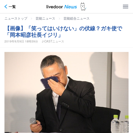
一覧
>
>
ニューストップ
芸能ニュース
芸能総合ニュース
【画像】「笑ってはいけない」の伏線？ガキ使で
「岡本昭彦社長イジリ」
2019年9月9日 18時39分
J-CASTニュース