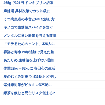
465gで321円 ドンキプリン品薄
麻辣湯 具材次第でカツ丼級に
うつ病患者の本音とNGな接し方
キノコで血糖値スパイクを防ぐ
メンタルに良い影響を与える趣味
「モテるためのヒント」326人に
容姿と寿命 28年追跡で見えた差
あたりめ 血糖値を上げない理由
体重62kg→82kgに 寺田心の生活
夏のむくみ対策 ツボ&反射区押し
紫外線対策がビタミンD不足に
緑茶を飲むと死亡リスク低まる?