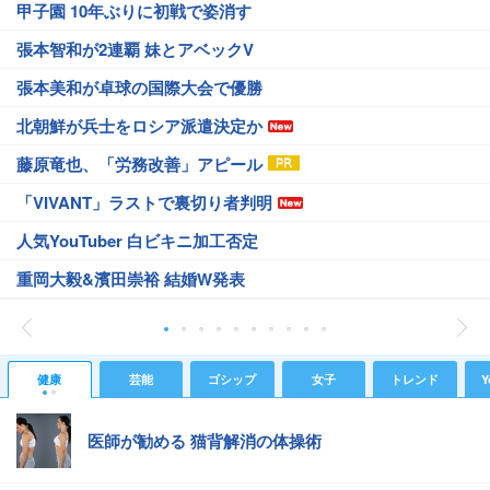
甲子園 10年ぶりに初戦で姿消す
張本智和が2連覇 妹とアベックV
張本美和が卓球の国際大会で優勝
北朝鮮が兵士をロシア派遣決定か
藤原竜也、「労務改善」アピール
「VIVANT」ラストで裏切り者判明
人気YouTuber 白ビキニ加工否定
重岡大毅&濱田崇裕 結婚W発表
健康
芸能
ゴシップ
女子
トレンド
Y
医師が勧める 猫背解消の体操術