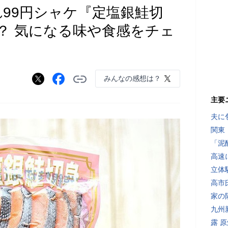
れ99円シャケ『定塩銀鮭切
？ 気になる味や食感をチェ
みんなの感想は？
主要
夫に
関東
「泥
高速
立体
高市
家の
九州
露 