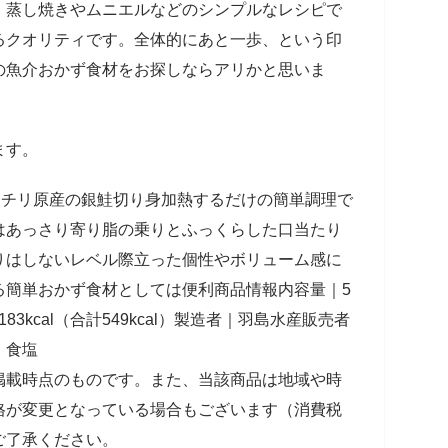
、蒸し焼きやムニエルなどのシンプルなレシピで
るクオリティです。全体的にあと一歩、という印
の魚介おかず食材をお探しならアリかと思いま
ます。
なチリ原産の銀鮭切り身加熱するだけの簡単調理で
はあっさり寄り脂の乗りとふっくらした口当たり
りはしないレベル際立った個性やボリューム感に
る簡単おかず食材としては便利商品情報内容量｜5
83kcal（合計549kcal）製造者｜羽島水産販売者
、食塩
掲載時点のものです。また、当該商品は地域や時
格が変更となっている場合もございます（消費税
ご了承ください。