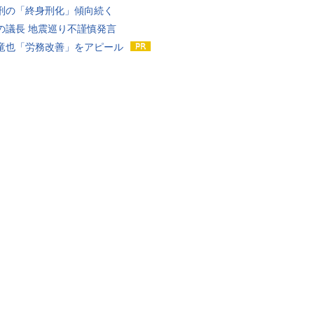
刑の「終身刑化」傾向続く
の議長 地震巡り不謹慎発言
竜也「労務改善」をアピール