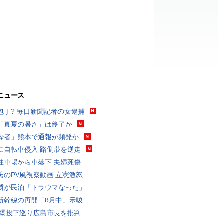
ニュース
包丁? 毎日新聞記者の女逮捕
「真夏の暑さ」は終了か
酔者」熊本で通報が頻発か
に自転車侵入 路側帯を逆走
駐車場から車落下 夫婦死傷
氏のPV風視察動画 立憲激怒
隣が民泊「トラウマなった」
新幹線の再開「8月中」示唆
原爆投下巡り広島市長を批判