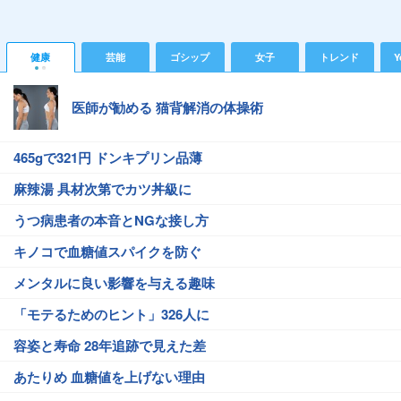
健康
芸能
ゴシップ
女子
トレンド
Y
医師が勧める 猫背解消の体操術
465gで321円 ドンキプリン品薄
麻辣湯 具材次第でカツ丼級に
うつ病患者の本音とNGな接し方
キノコで血糖値スパイクを防ぐ
メンタルに良い影響を与える趣味
「モテるためのヒント」326人に
容姿と寿命 28年追跡で見えた差
あたりめ 血糖値を上げない理由