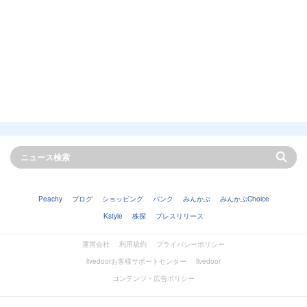
Peachy
ブログ
ショッピング
バンク
みんかぶ
みんかぶChoice
Kstyle
株探
プレスリリース
運営会社
利用規約
プライバシーポリシー
livedoorお客様サポートセンター
livedoor
コンテンツ・広告ポリシー