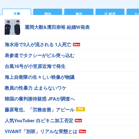
主要
国内
海外
IT 経済
ス
重岡大毅&濱田崇裕 結婚W発表
海水浴で3人が流される 1人死亡
表参道でタクシーがビル突っ込む
台風16号が小笠原近海で発生
海上自衛隊の生々しい映像が物議
教員の性暴力 止まらないワケ
韓国の審判接待疑惑 JFAが調査へ
藤原竜也、「労務改善」アピール
人気YouTuber 白ビキニ加工否定
VIVANT「別班」リアルな実態とは