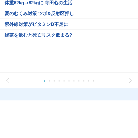
体重62kg→82kgに 寺田心の生活
夏のむくみ対策 ツボ&反射区押し
紫外線対策がビタミンD不足に
緑茶を飲むと死亡リスク低まる?