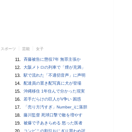
スポーツ
芸能
女子
11.
斉藤被告に懲役7年 無罪主張か
12.
大阪メトロの列車で「煙が充満」
13.
駅で流れた「不適切音声」に声明
14.
配達員の置き配写真に犬が登場
15.
沖縄移住 1年住んで分かった現実
16.
若手だらけの巨人がV争い 困惑
17.
「売り方汚すぎ」Number_iに落胆
18.
藤川監督 死球口撃で敵を増やす
19.
被爆で子あきらめる 怒った医者
20.
コンビニの割引おにぎり買わぬ訳