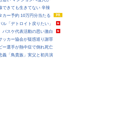
線できても生きてない 辛辣
タカー予約 10万円分当たる
バル「デトロイト戻りたい」
、バスケ代表活動の思い激白
サッカー協会が疑惑巡り謝罪
ビー選手が熱中症で倒れ死亡
忠義「鳥貴族」実父と初共演