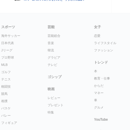
スポーツ
芸能
女子
海外サッカー
芸能総合
恋愛
日本代表
音楽
ライフスタイル
Jリーグ
韓流
ファッション
プロ野球
グラビア
トレンド
MLB
テレビ
本
ゴルフ
ゴシップ
教育・仕事
テニス
からだ
格闘技
映画
マネー
競馬
レビュー
車
相撲
プレゼント
グルメ
バスケ
特集
バレー
YouTube
フィギュア