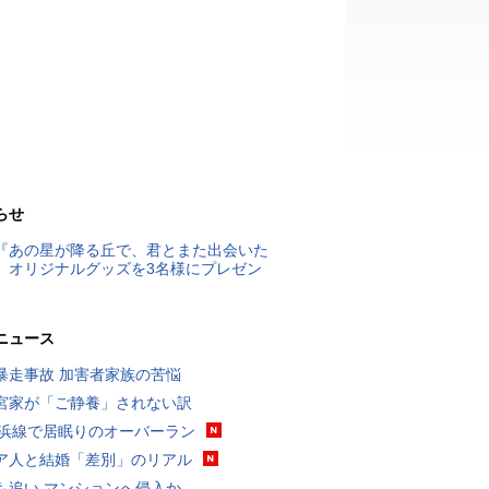
らせ
『あの星が降る丘で、君とまた出会いた
』オリジナルグッズを3名様にプレゼン
ニュース
暴走事故 加害者家族の苦悩
宮家が「ご静養」されない訳
横浜線で居眠りのオーバーラン
ア人と結婚「差別」のリアル
も追い マンションへ侵入か