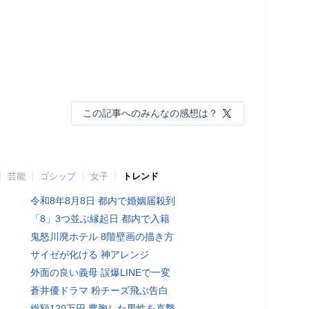
この記事へのみんなの感想は？
芸能
ゴシップ
女子
トレンド
令和8年8月8日 都内で婚姻届殺到
「8」3つ並ぶ縁起日 都内で入籍
鬼怒川廃ホテル 8階壁画の描き方
サイゼが化ける 神アレンジ
外面の良い義母 誤爆LINEで一変
蒼井優ドラマ 粉チーズ飛ぶ告白
総額120万円 豊胸した男性を直撃