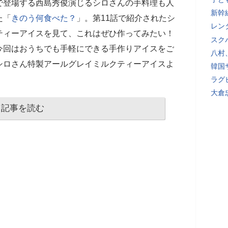
で登場する西島秀俊演じるシロさんの手料理も人
新幹
た「
きのう何食べた？
」。第11話で紹介されたシ
レン
ティーアイスを見て、これはぜひ作ってみたい！
スク
今回はおうちでも手軽にできる手作りアイスをご
八村
シロさん特製アールグレイミルクティーアイスよ
韓国
ラグ
大倉
記事を読む