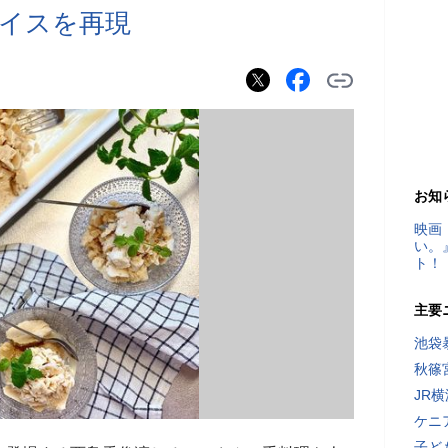
イスを再現
お知
映画
い。
ト！
主要
池袋
秋篠
JR
ケニ
子ど