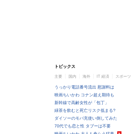
トピックス
主要
国内
海外
IT 経済
スポーツ
うっかり電話番号流出 慰謝料は
映画ちいかわ コナン超え期待も
新幹線で高齢女性が「包丁」
緑茶を飲むと死亡リスク低まる?
ダイソーのモバ充使い倒してみた
70代でも恋と性 タブーは不要
映画ちいかわ 大人も食らう猛毒