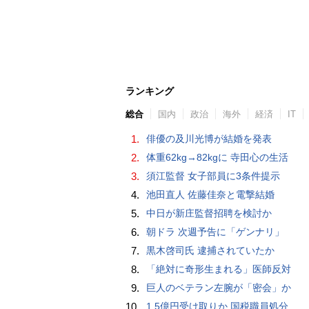
ランキング
総合
国内
政治
海外
経済
IT
1.
俳優の及川光博が結婚を発表
2.
体重62kg→82kgに 寺田心の生活
3.
須江監督 女子部員に3条件提示
4.
池田直人 佐藤佳奈と電撃結婚
5.
中日が新庄監督招聘を検討か
6.
朝ドラ 次週予告に「ゲンナリ」
7.
黒木啓司氏 逮捕されていたか
8.
「絶対に奇形生まれる」医師反対
9.
巨人のベテラン左腕が「密会」か
10.
1.5億円受け取りか 国税職員処分