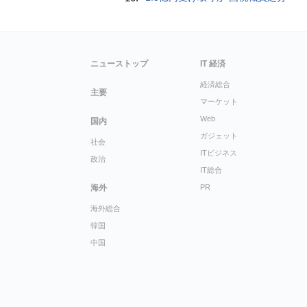
ニューストップ
IT 経済
経済総合
主要
マーケット
Web
国内
ガジェット
社会
ITビジネス
政治
IT総合
海外
PR
海外総合
韓国
中国