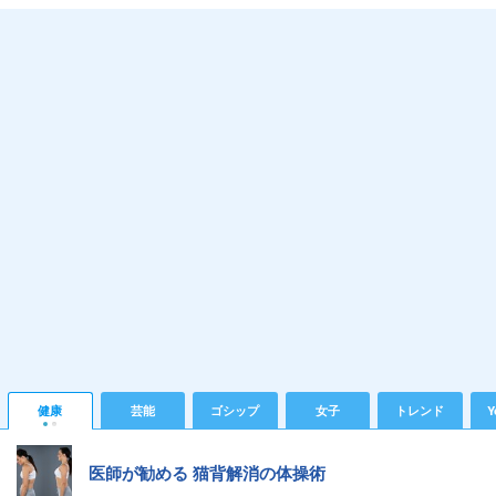
健康
芸能
ゴシップ
女子
トレンド
Y
医師が勧める 猫背解消の体操術