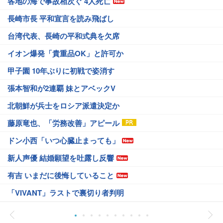
各地の海で事故相次ぐ 4人死亡
長崎市長 平和宣言を読み飛ばし
台湾代表、長崎の平和式典を欠席
イオン爆発「貴重品OK」と許可か
甲子園 10年ぶりに初戦で姿消す
張本智和が2連覇 妹とアベックV
北朝鮮が兵士をロシア派遣決定か
藤原竜也、「労務改善」アピール
ドン小西「いつ心臓止まっても」
新人声優 結婚願望を吐露し反響
有吉 いまだに後悔していること
「VIVANT」ラストで裏切り者判明