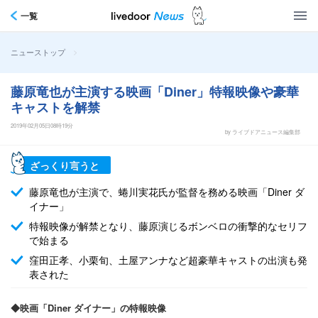
一覧
>
ニューストップ
藤原竜也が主演する映画「Diner」特報映像や豪華
キャストを解禁
2019年02月05日08時19分
by ライブドアニュース編集部
ざっくり言うと
藤原竜也が主演で、蜷川実花氏が監督を務める映画「Diner ダ
イナー」
特報映像が解禁となり、藤原演じるボンベロの衝撃的なセリフ
で始まる
窪田正孝、小栗旬、土屋アンナなど超豪華キャストの出演も発
表された
◆映画「Diner ダイナー」の特報映像