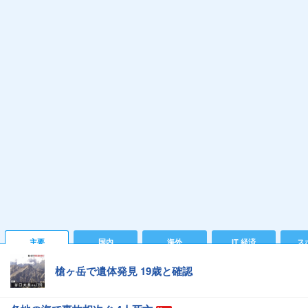
主要
国内
海外
IT 経済
ス
槍ヶ岳で遺体発見 19歳と確認