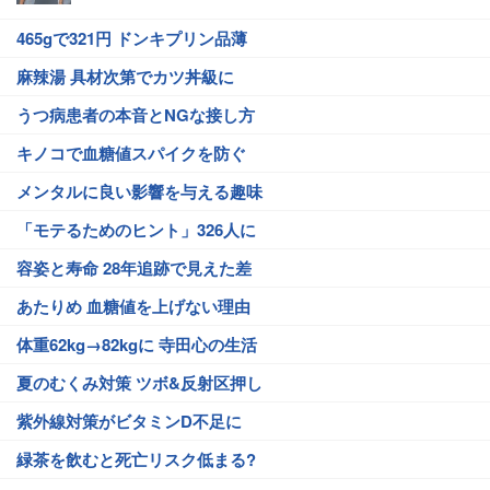
465gで321円 ドンキプリン品薄
麻辣湯 具材次第でカツ丼級に
うつ病患者の本音とNGな接し方
キノコで血糖値スパイクを防ぐ
メンタルに良い影響を与える趣味
「モテるためのヒント」326人に
容姿と寿命 28年追跡で見えた差
あたりめ 血糖値を上げない理由
体重62kg→82kgに 寺田心の生活
夏のむくみ対策 ツボ&反射区押し
紫外線対策がビタミンD不足に
緑茶を飲むと死亡リスク低まる?