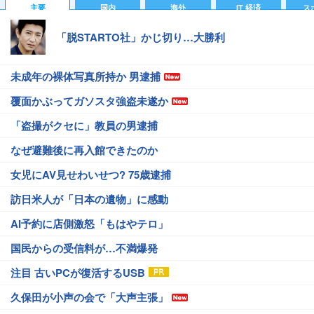
主要
国内
海外
IT 経済
ス
「脱STARTO社」かじ切り…大勝利
未成年の裸体写真所持か 男逮捕
覆面かぶってガソスタ強盗未遂か
「盗撮がクセに」教員の男逮捕
なぜ避難後に再入館できたのか
女児にAV見せわいせつ? 75歳逮捕
訪日米人が「日本の遺物」に感動
AI予約に店側激怒「もはやテロ」
国民からの受信料が…不満爆発
注目 古いPCが復活するUSB
久保田が小声の会で「大声主張」