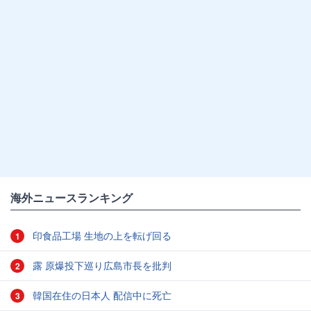
海外ニュースランキング
印食品工場 生地の上を転げ回る
1
露 原爆投下巡り広島市長を批判
2
韓国在住の日本人 配信中に死亡
3