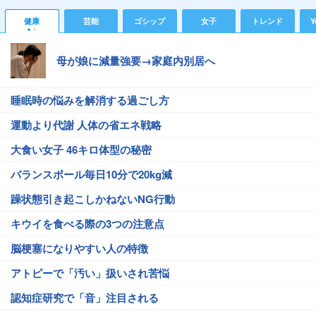
健康
芸能
ゴシップ
女子
トレンド
Y
母が娘に減量強要→家庭内別居へ
睡眠時の悩みを解消する過ごし方
運動より代謝 人体の省エネ戦略
大食い女子 46キロ体型の秘密
バランスボール毎日10分で20kg減
躁状態引き起こしかねないNG行動
キウイを食べる際の3つの注意点
脳梗塞になりやすい人の特徴
アトピーで「汚い」扱いされ苦悩
認知症研究で「音」注目される