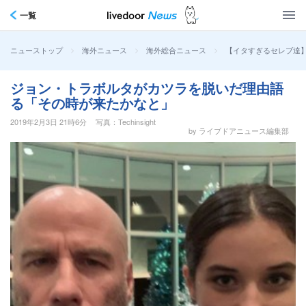
一覧
>
>
>
【イタすぎるセレブ達
ニューストップ
海外ニュース
海外総合ニュース
ジョン・トラボルタがカツラを脱いだ理由語
る「その時が来たかなと」
2019年2月3日 21時6分
写真：Techinsight
by ライブドアニュース編集部