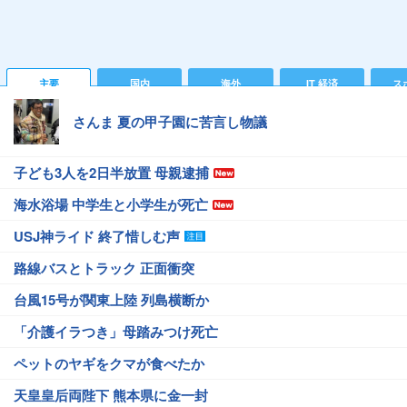
主要
国内
海外
IT 経済
ス
さんま 夏の甲子園に苦言し物議
子ども3人を2日半放置 母親逮捕
海水浴場 中学生と小学生が死亡
USJ神ライド 終了惜しむ声
路線バスとトラック 正面衝突
台風15号が関東上陸 列島横断か
「介護イラつき」母踏みつけ死亡
ペットのヤギをクマが食べたか
天皇皇后両陛下 熊本県に金一封