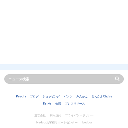
Peachy
ブログ
ショッピング
バンク
みんかぶ
みんかぶChoice
Kstyle
株探
プレスリリース
運営会社
利用規約
プライバシーポリシー
livedoorお客様サポートセンター
livedoor