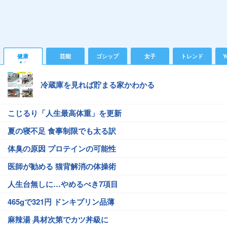
健康
芸能
ゴシップ
女子
トレンド
Y
冷蔵庫を見れば貯まる家かわかる
こじるり「人生最高体重」を更新
夏の寝不足 食事制限でも太る訳
体臭の原因 プロテインの可能性
医師が勧める 猫背解消の体操術
人生台無しに…やめるべき7項目
465gで321円 ドンキプリン品薄
麻辣湯 具材次第でカツ丼級に