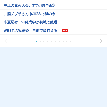
中止の花火大会、3市が関与否定
井脇ノブ子さん 体重38kg減の今
昨夏覇者・沖縄尚学が初戦で敗退
WEST.のW結婚「自由で頭抱える」