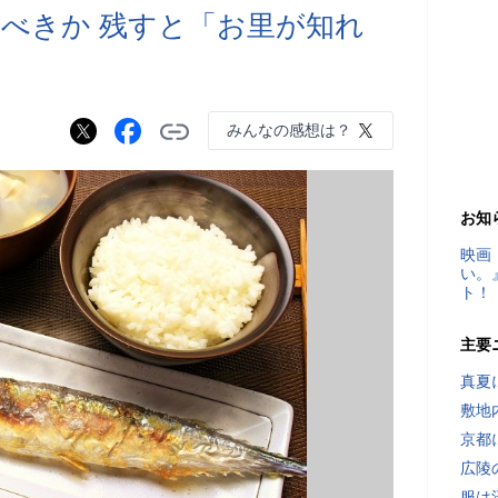
べきか 残すと「お里が知れ
みんなの感想は？
お知
映画
い。
ト！
主要
真夏
敷地
京都
広陵
服は