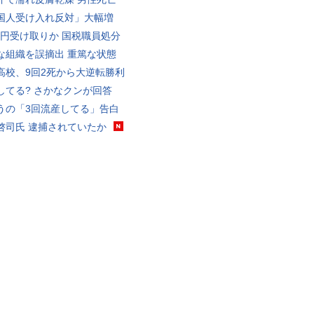
国人受け入れ反対」大幅増
5億円受け取りか 国税職員処分
な組織を誤摘出 重篤な状態
高校、9回2死から大逆転勝利
してる? さかなクンが回答
うの「3回流産してる」告白
啓司氏 逮捕されていたか