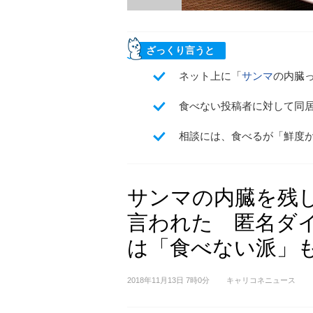
ざっくり言うと
ネット上に「
サンマ
の内臓
食べない投稿者に対して同
相談には、食べるが「鮮度
サンマの内臓を残
言われた 匿名ダ
は「食べない派」
2018年11月13日 7時0分
キャリコネニュース