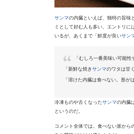
サンマ
の内臓といえば、独特の旨味
ミとして好む人も多い。エントリに
いるが、あくまで「鮮度が良い
サン
「むしろ一番美味い可能性
「新鮮な焼き
サンマ
のワタは甘
「溶けた内臓は食べない。形が
冷凍ものや古くなった
サンマ
の内臓
というのだ。
コメント全体では。食べない派から