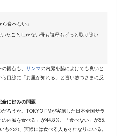
から食べない」
除いたことしかない母も祖母もずっと取り除い
ーの観点も、
サンマ
の内臓を脇によけても良いと
から目線に「お里が知れる」と言い放つさまに反
完全に好みの問題
だろうか。TOKYO FMが実施した日本全国サラ
マ
の内臓を食べる」が44.8％、「食べない」が55.
多いものの、実際には食べる人もそれなりにいる。