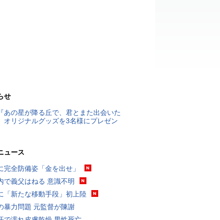
らせ
『あの星が降る丘で、君とまた出会いた
』オリジナルグッズを3名様にプレゼン
ニュース
に完全防備姿「金を出せ」
内で義父はねる 意識不明
に「新たな移動手段」初上陸
の暴力問題 元監督が陳謝
汗で濡れ皮膚乾燥 男性死亡