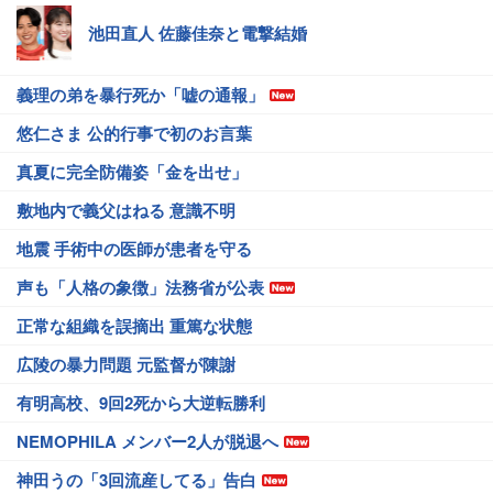
池田直人 佐藤佳奈と電撃結婚
義理の弟を暴行死か「嘘の通報」
悠仁さま 公的行事で初のお言葉
真夏に完全防備姿「金を出せ」
敷地内で義父はねる 意識不明
地震 手術中の医師が患者を守る
声も「人格の象徴」法務省が公表
正常な組織を誤摘出 重篤な状態
広陵の暴力問題 元監督が陳謝
有明高校、9回2死から大逆転勝利
NEMOPHILA メンバー2人が脱退へ
神田うの「3回流産してる」告白