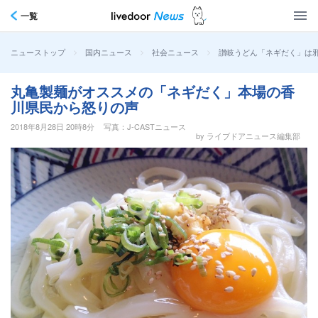
一覧
>
>
>
讃岐うどん「ネギだく」は
ニューストップ
国内ニュース
社会ニュース
丸亀製麺がオススメの「ネギだく」本場の香
川県民から怒りの声
2018年8月28日 20時8分
写真：J-CASTニュース
by ライブドアニュース編集部