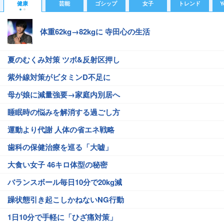
健康
芸能
ゴシップ
女子
トレンド
Y
体重62kg→82kgに 寺田心の生活
夏のむくみ対策 ツボ&反射区押し
紫外線対策がビタミンD不足に
母が娘に減量強要→家庭内別居へ
睡眠時の悩みを解消する過ごし方
運動より代謝 人体の省エネ戦略
歯科の保健治療を巡る「大嘘」
大食い女子 46キロ体型の秘密
バランスボール毎日10分で20kg減
躁状態引き起こしかねないNG行動
1日10分で手軽に「ひざ痛対策」