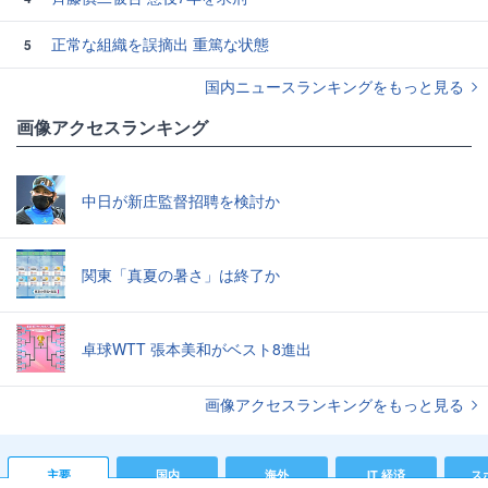
正常な組織を誤摘出 重篤な状態
5
国内ニュースランキングをもっと見る
画像アクセスランキング
中日が新庄監督招聘を検討か
関東「真夏の暑さ」は終了か
卓球WTT 張本美和がベスト8進出
画像アクセスランキングをもっと見る
主要
国内
海外
IT 経済
ス