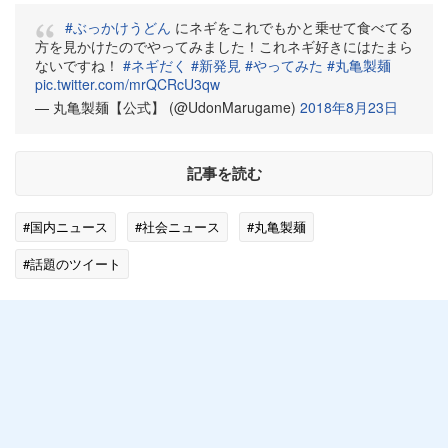
#ぶっかけうどん
にネギをこれでもかと乗せて食べてる
方を見かけたのでやってみました！これネギ好きにはたまら
ないですね！
#ネギだく
#新発見
#やってみた
#丸亀製麺
pic.twitter.com/mrQCRcU3qw
— 丸亀製麺【公式】 (@UdonMarugame)
2018年8月23日
記事を読む
#国内ニュース
#社会ニュース
#丸亀製麺
#話題のツイート