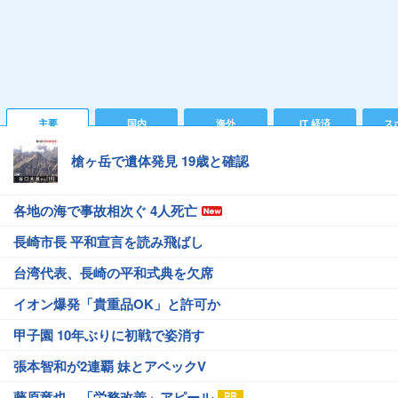
主要
国内
海外
IT 経済
ス
槍ヶ岳で遺体発見 19歳と確認
各地の海で事故相次ぐ 4人死亡
長崎市長 平和宣言を読み飛ばし
台湾代表、長崎の平和式典を欠席
イオン爆発「貴重品OK」と許可か
甲子園 10年ぶりに初戦で姿消す
張本智和が2連覇 妹とアベックV
藤原竜也、「労務改善」アピール