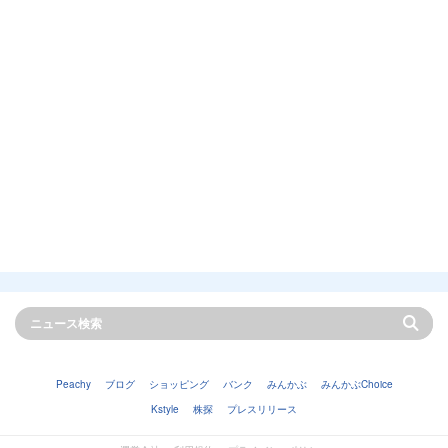
Peachy
ブログ
ショッピング
バンク
みんかぶ
みんかぶChoice
Kstyle
株探
プレスリリース