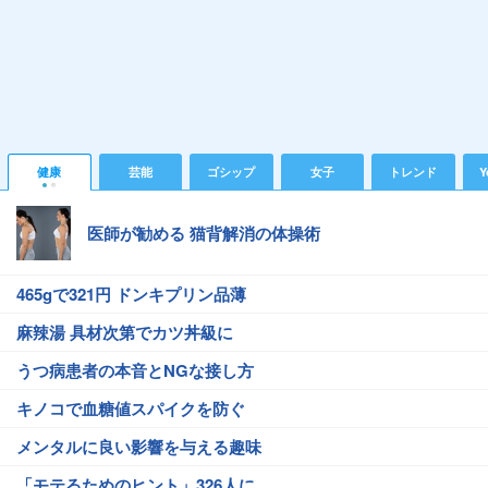
健康
芸能
ゴシップ
女子
トレンド
Y
医師が勧める 猫背解消の体操術
465gで321円 ドンキプリン品薄
麻辣湯 具材次第でカツ丼級に
うつ病患者の本音とNGな接し方
キノコで血糖値スパイクを防ぐ
メンタルに良い影響を与える趣味
「モテるためのヒント」326人に