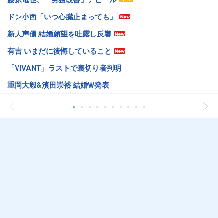
ドン小西「いつ心臓止まっても」
新人声優 結婚願望を吐露し反響
有吉 いまだに後悔していること
「VIVANT」ラストで裏切り者判明
重岡大毅&濱田崇裕 結婚W発表