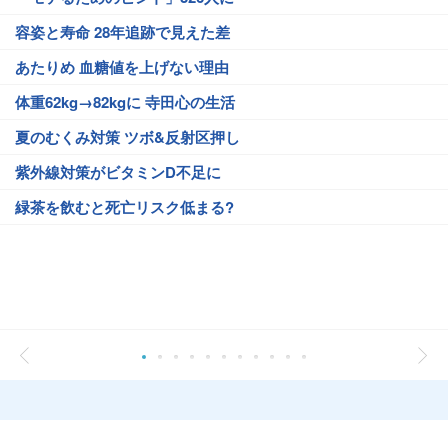
容姿と寿命 28年追跡で見えた差
あたりめ 血糖値を上げない理由
体重62kg→82kgに 寺田心の生活
夏のむくみ対策 ツボ&反射区押し
紫外線対策がビタミンD不足に
緑茶を飲むと死亡リスク低まる?