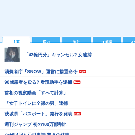
主要
国内
海外
IT 経済
ス
「43億円分」キャンセル? 女逮捕
消費者庁「SNOW」運営に措置命令
90歳患者を殴る? 看護助手を逮捕
首相の視察動画「すべて計算」
「女子トイレに全裸の男」逮捕
茨城県「パスポート」発行を発表
週刊ジャンプ 初の100万部割れ
なぜ14回も忌引申請 驚きの結末