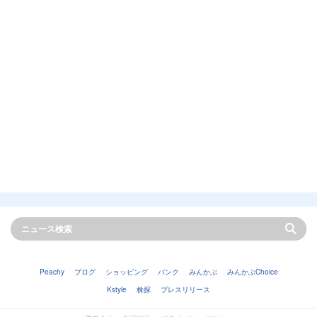
Peachy
ブログ
ショッピング
バンク
みんかぶ
みんかぶChoice
Kstyle
株探
プレスリリース