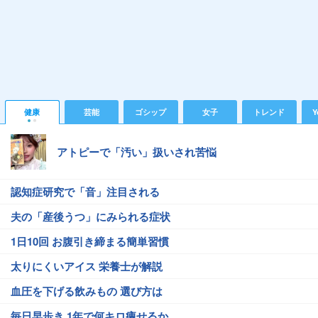
健康
芸能
ゴシップ
女子
トレンド
Y
アトピーで「汚い」扱いされ苦悩
認知症研究で「音」注目される
夫の「産後うつ」にみられる症状
1日10回 お腹引き締まる簡単習慣
太りにくいアイス 栄養士が解説
血圧を下げる飲みもの 選び方は
毎日早歩き 1年で何キロ痩せるか