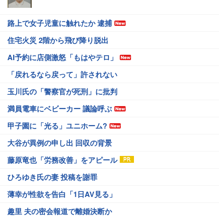
路上で女子児童に触れたか 逮捕
住宅火災 2階から飛び降り脱出
AI予約に店側激怒「もはやテロ」
「戻れるなら戻って」許されない
玉川氏の「警察官が死刑」に批判
満員電車にベビーカー 議論呼ぶ
甲子園に「光る」ユニホーム?
大谷が異例の申し出 回収の背景
藤原竜也「労務改善」をアピール
ひろゆき氏の妻 投稿を謝罪
薄幸が性欲を告白「1日AV見る」
趣里 夫の密会報道で離婚決断か