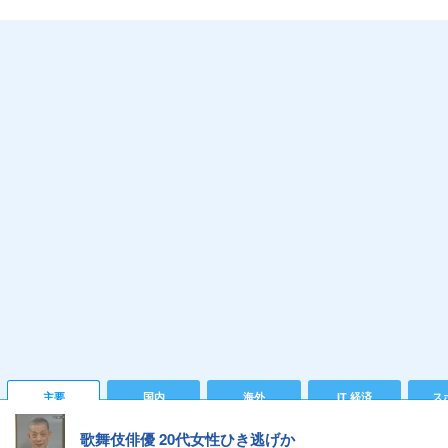
主要
国内
海外
IT 経済
ス
歌舞伎俳優 20代女性ひき逃げか