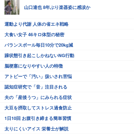
山口達也 8年ぶり楽器姿に感涙か
運動より代謝 人体の省エネ戦略
大食い女子 46キロ体型の秘密
バランスボール毎日10分で20kg減
躁状態引き起こしかねないNG行動
脳梗塞になりやすい人の特徴
アトピーで「汚い」扱いされ苦悩
認知症研究で「音」注目される
夫の「産後うつ」にみられる症状
大豆を摂取してストレス過食防止
1日10回 お腹引き締まる簡単習慣
太りにくいアイス 栄養士が解説