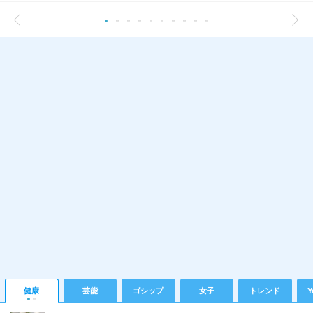
健康
芸能
ゴシップ
女子
トレンド
Y