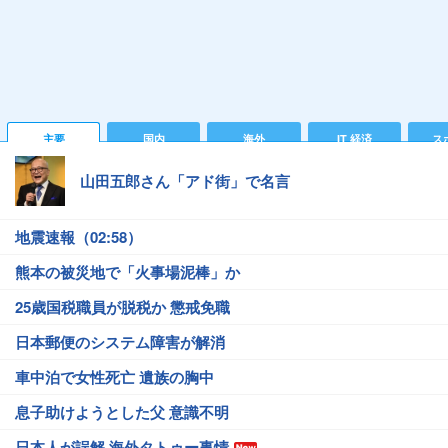
主要
国内
海外
IT 経済
ス
山田五郎さん「アド街」で名言
地震速報（02:58）
熊本の被災地で「火事場泥棒」か
25歳国税職員が脱税か 懲戒免職
日本郵便のシステム障害が解消
車中泊で女性死亡 遺族の胸中
息子助けようとした父 意識不明
日本人が誤解 海外タトゥー事情