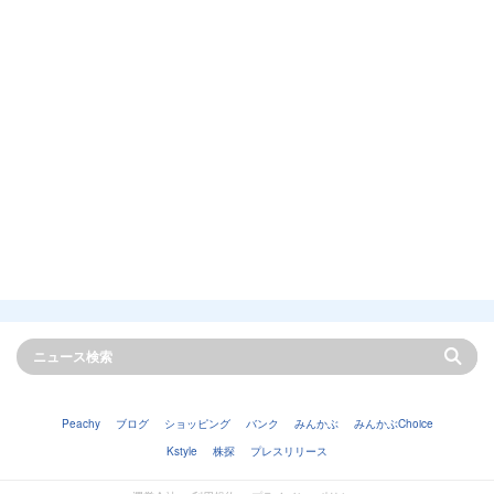
Peachy
ブログ
ショッピング
バンク
みんかぶ
みんかぶChoice
Kstyle
株探
プレスリリース