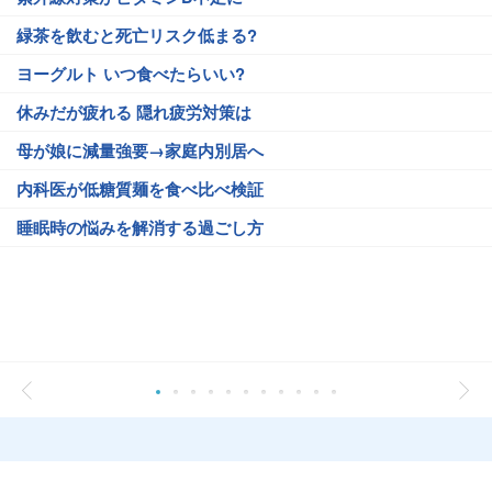
緑茶を飲むと死亡リスク低まる?
ヨーグルト いつ食べたらいい?
休みだが疲れる 隠れ疲労対策は
母が娘に減量強要→家庭内別居へ
内科医が低糖質麺を食べ比べ検証
睡眠時の悩みを解消する過ごし方