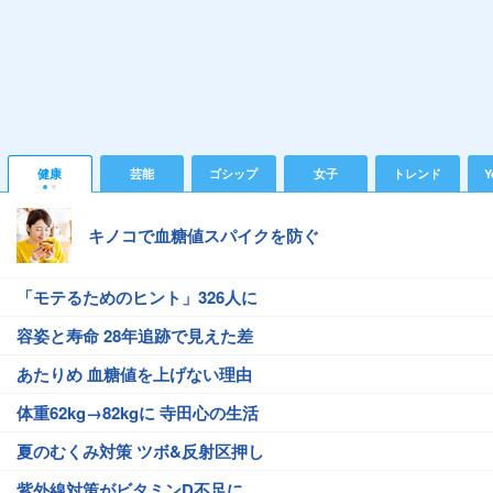
健康
芸能
ゴシップ
女子
トレンド
Y
キノコで血糖値スパイクを防ぐ
「モテるためのヒント」326人に
容姿と寿命 28年追跡で見えた差
あたりめ 血糖値を上げない理由
体重62kg→82kgに 寺田心の生活
夏のむくみ対策 ツボ&反射区押し
紫外線対策がビタミンD不足に