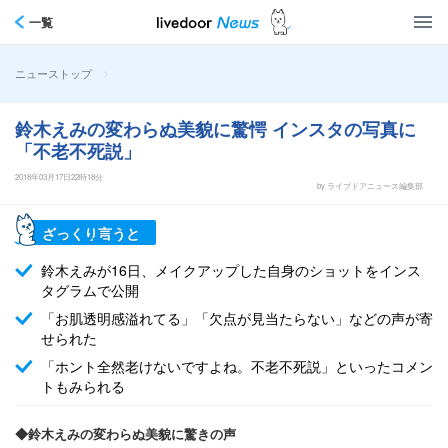
一覧
>
ニューストップ
鈴木えみの変わらぬ美貌に驚愕 インスタの写真に
「不老不死説」
2018年03月17日22時18分
by ライブドアニュース編集部
ざっくり言うと
鈴木えみが16日、メイクアップした自身のショットをインス
タグラムで公開
「お肌透明感溢れてる」「欠点が見当たらない」などの声が寄
せられた
「ホント全然老けないですよね。不老不死説」といったコメン
トもみられる
◆鈴木えみの変わらぬ美貌に驚きの声