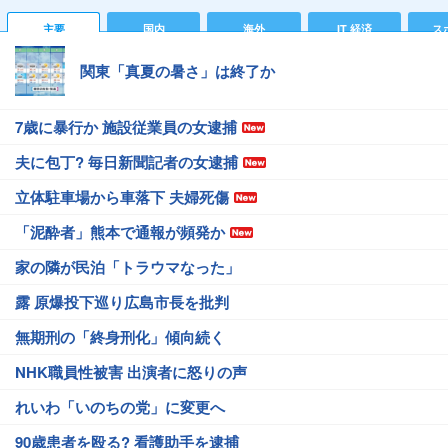
主要
国内
海外
IT 経済
ス
関東「真夏の暑さ」は終了か
7歳に暴行か 施設従業員の女逮捕
夫に包丁? 毎日新聞記者の女逮捕
立体駐車場から車落下 夫婦死傷
「泥酔者」熊本で通報が頻発か
家の隣が民泊「トラウマなった」
露 原爆投下巡り広島市長を批判
無期刑の「終身刑化」傾向続く
NHK職員性被害 出演者に怒りの声
れいわ「いのちの党」に変更へ
90歳患者を殴る? 看護助手を逮捕