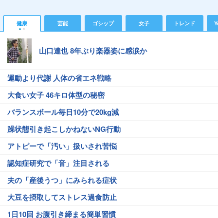
健康
芸能
ゴシップ
女子
トレンド
Y
山口達也 8年ぶり楽器姿に感涙か
運動より代謝 人体の省エネ戦略
大食い女子 46キロ体型の秘密
バランスボール毎日10分で20kg減
躁状態引き起こしかねないNG行動
アトピーで「汚い」扱いされ苦悩
認知症研究で「音」注目される
夫の「産後うつ」にみられる症状
大豆を摂取してストレス過食防止
1日10回 お腹引き締まる簡単習慣