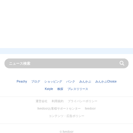
Peachy
ブログ
ショッピング
バンク
みんかぶ
みんかぶChoice
Kstyle
株探
プレスリリース
運営会社
利用規約
プライバシーポリシー
livedoorお客様サポートセンター
livedoor
コンテンツ・広告ポリシー
© livedoor