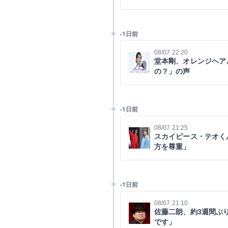
-1日前
08/07 22:20
堂本剛、オレンジヘア
の？」の声
-1日前
08/07 21:25
スカイピース・テオく
方を尊重」
-1日前
08/07 21:10
佐藤二朗、約3週間ぶ
です」