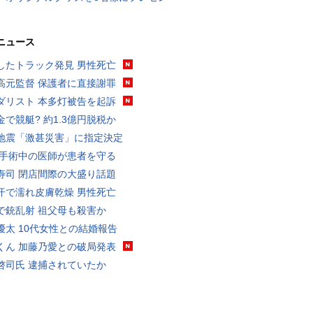
ニュース
したトラック発見 男性死亡
高元監督 保護者に直接謝罪
ダリスト 本多灯被告を起訴
金で競艇? 約1.3億円脱税か
地震「激甚災害」に指定決定
 手術中の医師が患者を守る
寿司 閉店間際の大盛り話題
汗で濡れ皮膚乾燥 男性死亡
で銃乱射 祖父母も殺害か
優太 10代女性との結婚報告
くん 加藤乃愛との破局発表
啓司氏 逮捕されていたか