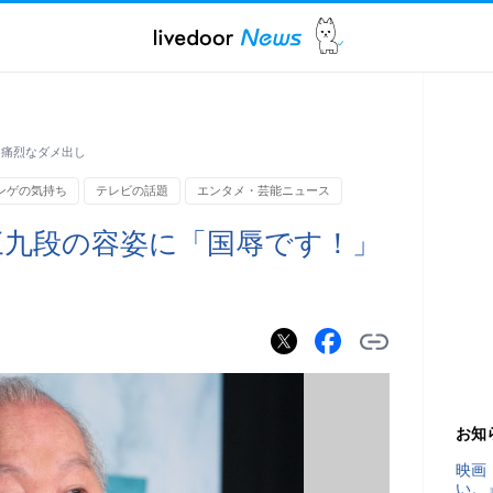
と痛烈なダメ出し
ンゲの気持ち
テレビの話題
エンタメ・芸能ニュース
三九段の容姿に「国辱です！」
お知
映画
い。