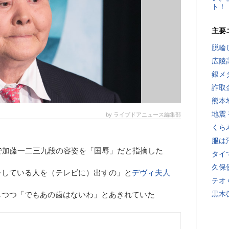
ト！
主要
脱輪
広陵
銀メ
詐取
熊本
地震
by ライブドアニュース編集部
くら
服は
で加藤一二三九段の容姿を「国辱」だと指摘した
タイ
久保
をしている人を（テレビに）出すの」と
デヴィ夫人
テオ
黒木
しつつ「でもあの歯はないわ」とあきれていた