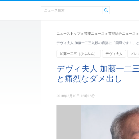
ニューストップ
芸能ニュース
芸能総合ニュース
>
>
>
デヴィ夫人 加藤一二三九段の容姿に「国辱です！」
加藤一二三（ひふみん）
デヴィ夫人
メレ
デヴィ夫人 加藤一二
と痛烈なダメ出し
2018年2月10日 16時18分