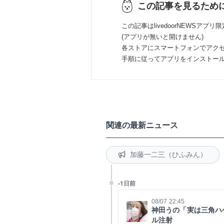
この記事を見るため
この記事はlivedoorNEWSアプリ
(アプリが無いと開けません)
各ストアにスマートフォンでアク
手順に従ってアプリをインストー
関連の最新ニュース
加藤一二三（ひふみん）
-1日前
08/07 22:45
神田うの「実は三角ハ
ル注射