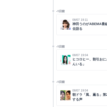
-1日前
08/07 19:11
神田うのがABEMA
去語る
-1日前
08/07 19:04
ヒコロヒー、割引おに
んいる」
-1日前
08/07 19:04
朝ドラ「風、薫る」第
する声