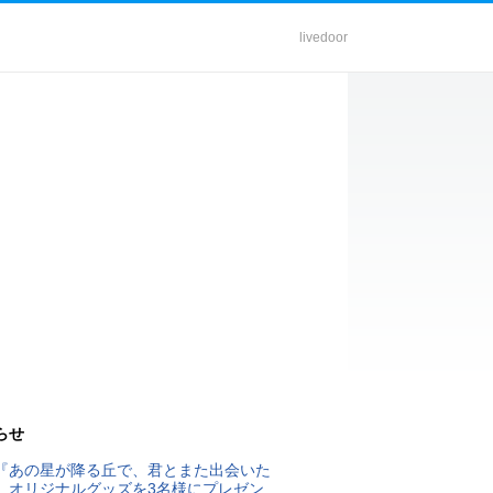
livedoor
らせ
『あの星が降る丘で、君とまた出会いた
』オリジナルグッズを3名様にプレゼン