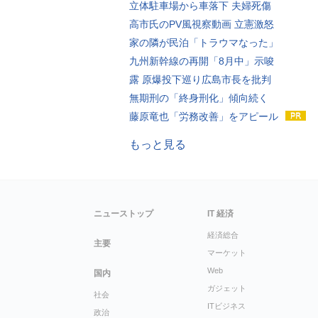
立体駐車場から車落下 夫婦死傷
高市氏のPV風視察動画 立憲激怒
家の隣が民泊「トラウマなった」
九州新幹線の再開「8月中」示唆
露 原爆投下巡り広島市長を批判
無期刑の「終身刑化」傾向続く
藤原竜也「労務改善」をアピール
もっと見る
ニューストップ
IT 経済
経済総合
主要
マーケット
Web
国内
ガジェット
社会
ITビジネス
政治