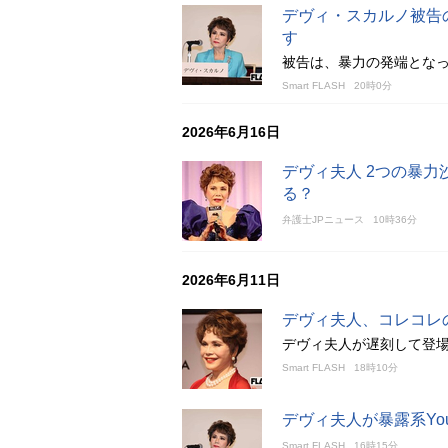
デヴィ・スカルノ被告
す
被告は、暴力の発端とな
Smart FLASH
20時0分
2026年6月16日
デヴィ夫人 2つの暴
る？
弁護士JPニュース
10時36分
2026年6月11日
デヴィ夫人、コレコレ
デヴィ夫人が遅刻して登
Smart FLASH
18時10分
デヴィ夫人が暴露系Yo
Smart FLASH
16時15分