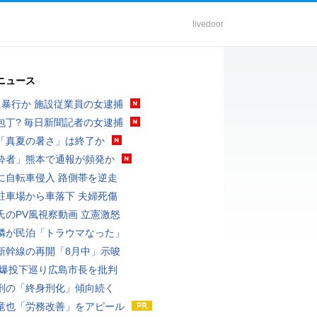
livedoor
ニュース
に暴行か 施設従業員の女逮捕
包丁? 毎日新聞記者の女逮捕
「真夏の暑さ」は終了か
酔者」熊本で通報が頻発か
に自転車侵入 路側帯を逆走
駐車場から車落下 夫婦死傷
氏のPV風視察動画 立憲激怒
隣が民泊「トラウマなった」
新幹線の再開「8月中」示唆
原爆投下巡り広島市長を批判
刑の「終身刑化」傾向続く
竜也「労務改善」をアピール