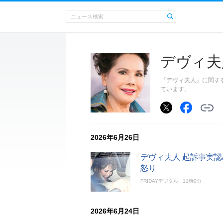
デヴィ夫
『デヴィ夫人』に関す
ています。
2026年6月26日
デヴィ夫人 起訴事実
怒り
FRIDAYデジタル
11時0分
2026年6月24日