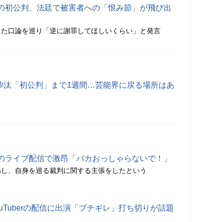
の初公判、法廷で被害者への「恨み節」が飛び出
った口論を巡り「逆に謝罪してほしいくらい」と発言
力沙汰「初公判」まで1週間…芸能界に戻る場所はあ
のライブ配信で激昂「バカおっしゃらないで！」
場し、自身を巡る裁判に関する主張をしたという
uTuberの配信に出演「ブチギレ」打ち切りが話題