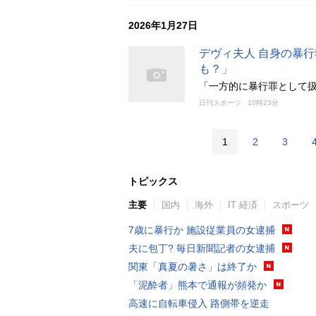
2026年1月27日
デヴィ夫人 自身の暴
も？」
「一方的に暴行罪として
日刊スポーツ
10時23分
1
2
3
トピックス
主要
国内
海外
IT 経済
スポーツ
7歳に暴行か 施設従業員の女逮捕
夫に包丁? 毎日新聞記者の女逮捕
関東「真夏の暑さ」は終了か
「泥酔者」熊本で通報が頻発か
高速に自転車侵入 路側帯を逆走