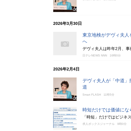
2026年3月30日
東京地検がデヴィ夫人
へ
デヴィ夫人は昨年2月、事
日テレNEWS NNN
16時0分
2026年2月4日
デヴィ夫人が「中道」
道
Smart FLASH
11時5分
時短だけでは価値にな
「時短」だけではビジネ
求人ボックスジャーナル
9時0分