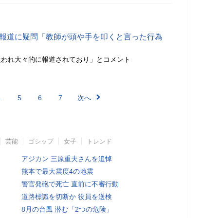
行報道に疑問「教師が頭や手を叩くと言った行為
扱われ大々的に報道されており」とコメント
4
5
6
7
次へ
芸能
ゴシップ
女子
トレンド
アジカン 三原重夫さんを追悼
熊本で最大震度4の地震
警官発砲で死亡 直前に不審行動
道路標識を切断か 役員を送検
8月の台風 潜む「2つの危険」