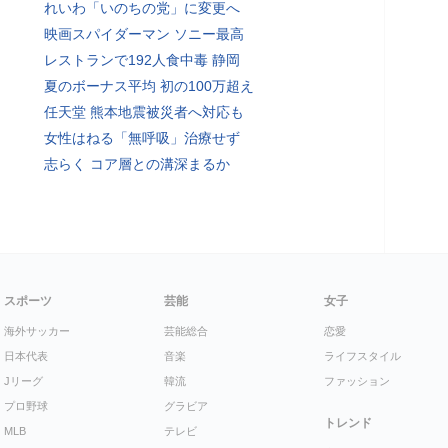
れいわ「いのちの党」に変更へ
映画スパイダーマン ソニー最高
レストランで192人食中毒 静岡
夏のボーナス平均 初の100万超え
任天堂 熊本地震被災者へ対応も
女性はねる「無呼吸」治療せず
志らく コア層との溝深まるか
スポーツ
芸能
女子
海外サッカー
芸能総合
恋愛
日本代表
音楽
ライフスタイル
Jリーグ
韓流
ファッション
プロ野球
グラビア
トレンド
MLB
テレビ