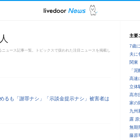
主要
人
7歳
るニュース記事一覧。トピックスで扱われた注目ニュースを掲載し
夫に
関東
「泥
高速
立体
高市
認めるも「謝罪ナシ」「示談金提示ナシ」被害者は
家の
九州
露 
無期
藤原