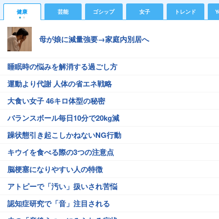
健康
芸能
ゴシップ
女子
トレンド
Y
母が娘に減量強要→家庭内別居へ
睡眠時の悩みを解消する過ごし方
運動より代謝 人体の省エネ戦略
大食い女子 46キロ体型の秘密
バランスボール毎日10分で20kg減
躁状態引き起こしかねないNG行動
キウイを食べる際の3つの注意点
脳梗塞になりやすい人の特徴
アトピーで「汚い」扱いされ苦悩
認知症研究で「音」注目される