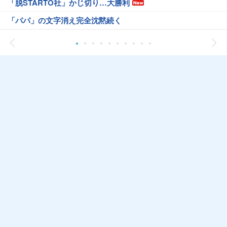
「脱STARTO社」かじ切り…大勝利
「パパ」の文字消え完全沈黙続く