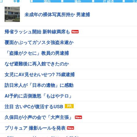
主要
国内
海外
IT 経済
ス
未成年の裸体写真所持か 男逮捕
帰省ラッシュ開始 新幹線満席も
覆面かぶってガソスタ強盗未遂か
「盗撮がクセに」教員の男逮捕
なぜ避難後に再入館できたのか
女児にAV見せわいせつ? 75歳逮捕
訪日米人が「日本の遺物」に感動
AI予約に店側激怒「もはやテロ」
注目 古いPCが復活するUSB
久保田が小声の会で「大声主張」
プリキュア 撮影ルールを発表