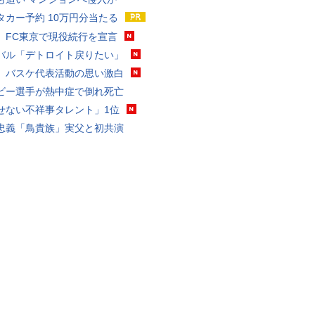
タカー予約 10万円分当たる
、FC東京で現役続行を宣言
バル「デトロイト戻りたい」
、バスケ代表活動の思い激白
ビー選手が熱中症で倒れ死亡
せない不祥事タレント」1位
忠義「鳥貴族」実父と初共演