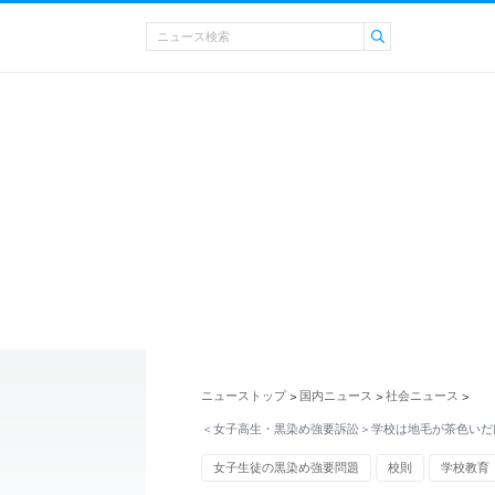
ニューストップ
国内ニュース
社会ニュース
>
>
>
＜女子高生・黒染め強要訴訟＞学校は地毛が茶色いだ
女子生徒の黒染め強要問題
校則
学校教育