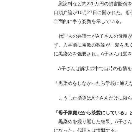
慰謝料など約220万円の損害賠償を
口頭弁論が10月27日に開かれた。
全面的に争う姿勢を示している。
代理人の弁護士がA子さんの母親が
ず、入学前に複数の教諭が「髪を黒
に黒染めを強要され、A子さんは髪
A子さんは訴状の中で当時の心情を
「黒染めをしなかったら学校に通え
こうした指導はA子さんだけに限ら
「母子家庭だから茶髪にしている」
黒染めを繰り返した結果、A子さん
になった。代理人は憤慨する。