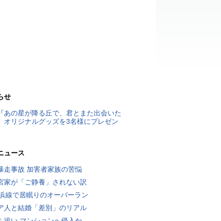
らせ
『あの星が降る丘で、君とまた出会いた
』オリジナルグッズを3名様にプレゼン
ニュース
暴走事故 加害者家族の苦悩
宮家が「ご静養」されない訳
横浜線で居眠りのオーバーラン
ア人と結婚「差別」のリアル
も追い マンションへ侵入か