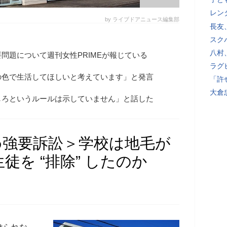
レン
by ライブドアニュース編集部
長友
スク
八村
問題について週刊女性PRIMEが報じている
ラグ
の色で生活してほしいと考えています」と発言
「許
大倉
しろというルールは示していません」と話した
め強要訴訟＞学校は地毛が
を “排除” したのか