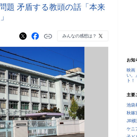
問題 矛盾する教頭の話「本来
い」
みんなの感想は？
お知
映画
い。
ト！
主要
池袋
秋篠
JR
ケニ
子ど