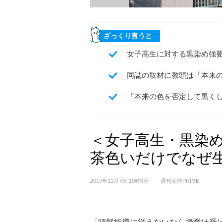
ざっくり言うと
女子高生に対する黒染め強要
同誌の取材に教頭は「本来
「本来の色を否定して黒く
＜女子高生・黒染
茶色いだけでなぜ生徒
2017年11月7日 19時0分
週刊女性PRIME