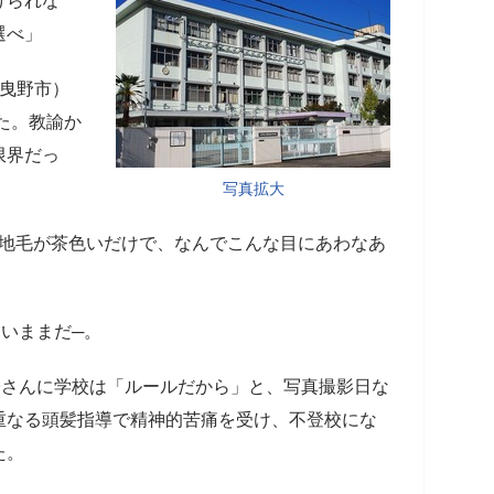
けられな
選べ」
曳野市）
た。教諭か
限界だっ
写真拡大
 地毛が茶色いだけで、なんでこんな目にあわなあ
いままだ─。
さんに学校は「ルールだから」と、写真撮影日な
重なる頭髪指導で精神的苦痛を受け、不登校にな
た。