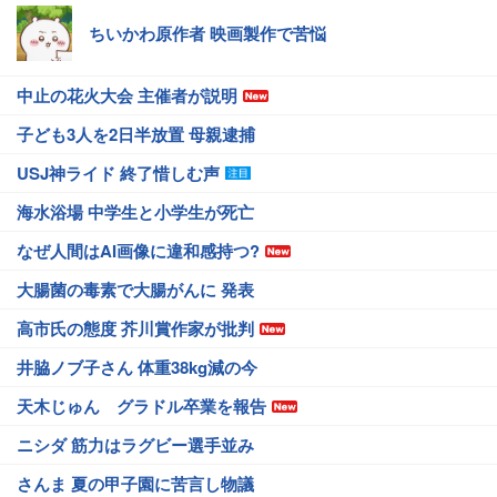
ちいかわ原作者 映画製作で苦悩
中止の花火大会 主催者が説明
子ども3人を2日半放置 母親逮捕
USJ神ライド 終了惜しむ声
海水浴場 中学生と小学生が死亡
なぜ人間はAI画像に違和感持つ?
大腸菌の毒素で大腸がんに 発表
高市氏の態度 芥川賞作家が批判
井脇ノブ子さん 体重38kg減の今
天木じゅん グラドル卒業を報告
ニシダ 筋力はラグビー選手並み
さんま 夏の甲子園に苦言し物議