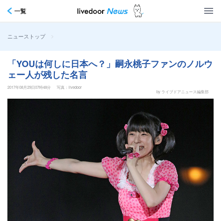
一覧
>
ニューストップ
「YOUは何しに日本へ？」嗣永桃子ファンのノルウ
ェー人が残した名言
2017年08月29日07時48分
写真：livedoor
by ライブドアニュース編集部