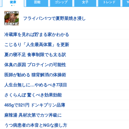
健康
芸能
ゴシップ
女子
トレンド
Y
フライパン1つで夏野菜焼き浸し
冷蔵庫を見れば貯まる家かわかる
こじるり「人生最高体重」を更新
夏の寝不足 食事制限でも太る訳
体臭の原因 プロテインの可能性
医師が勧める 猫背解消の体操術
人生台無しに…やめるべき7項目
さくらんぼ 驚くべき効果効能
465gで321円 ドンキプリン品薄
麻辣湯 具材次第でカツ丼級に
うつ病患者の本音とNGな接し方