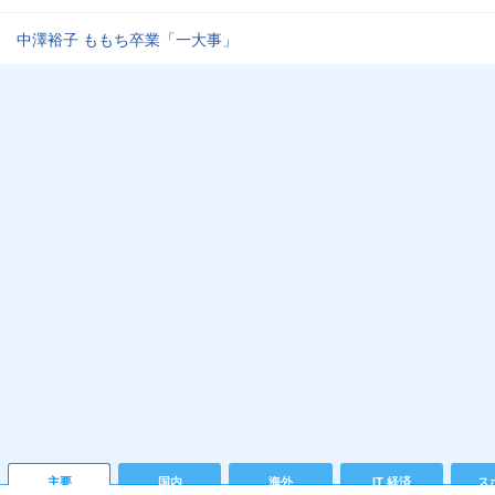
中澤裕子 ももち卒業「一大事」
主要
国内
海外
IT 経済
ス