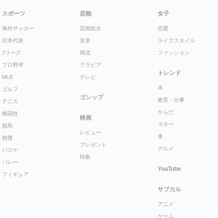
スポーツ
芸能
女子
海外サッカー
芸能総合
恋愛
日本代表
音楽
ライフスタイル
Jリーグ
韓流
ファッション
プロ野球
グラビア
トレンド
MLB
テレビ
本
ゴルフ
ゴシップ
教育・仕事
テニス
からだ
格闘技
映画
マネー
競馬
レビュー
車
相撲
プレゼント
グルメ
バスケ
特集
バレー
YouTube
フィギュア
サブカル
アニメ
ゲーム