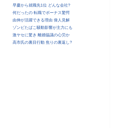
早慶から就職先1位 どんな会社?
何だったの 転職でボーナス驚愕
由伸が活躍できる理由 偉人見解
ゾンビたばこ騒動影響が主力にも
激ヤセに驚き 離婚協議の心労か
高市氏の裏目行動 焦りの裏返し?