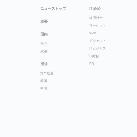
ニューストップ
IT 経済
経済総合
主要
マーケット
Web
国内
ガジェット
社会
ITビジネス
政治
IT総合
海外
PR
海外総合
韓国
中国