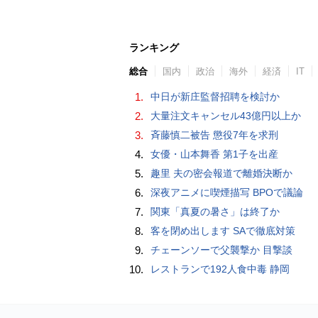
ランキング
総合
国内
政治
海外
経済
IT
1.
中日が新庄監督招聘を検討か
2.
大量注文キャンセル43億円以上か
3.
斉藤慎二被告 懲役7年を求刑
4.
女優・山本舞香 第1子を出産
5.
趣里 夫の密会報道で離婚決断か
6.
深夜アニメに喫煙描写 BPOで議論
7.
関東「真夏の暑さ」は終了か
8.
客を閉め出します SAで徹底対策
9.
チェーンソーで父襲撃か 目撃談
10.
レストランで192人食中毒 静岡