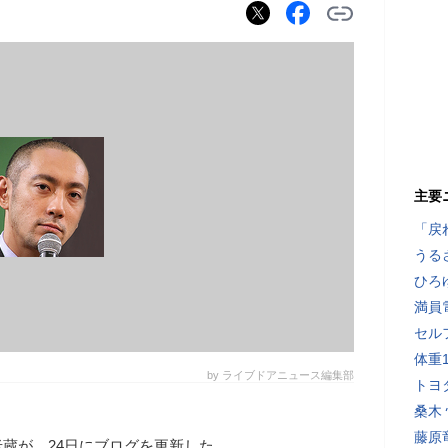
主要
「戻
うる
ひろ
満員
セル
体重
by ライブドアニュース編集部
トヨ
桑木
藤原
蔵が、24日にブログを更新した