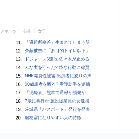
スポーツ
芸能
女子
11.
「避難所格差」生まれてしまう訳
12.
斉藤被告に「多目的トイレ以下」
13.
ドジャース6連敗 佐々木が止める
14.
みな実を守った? 粋な行動に称賛
15.
NHK職員性被害 出演者に怒りの声
16.
90歳患者を殴る? 看護助手を逮捕
17.
「泥酔者」熊本で通報が頻発か
18.
7歳に暴行か 施設従業員の女逮捕
19.
茨城県「パスポート」発行を発表
20.
脳梗塞になりやすい人の特徴