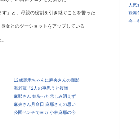
人気
ます」と、母親の役割を引き継ぐことを誓った
歌舞
今一
、長女とのツーショットをアップしている
た。
12歳麗禾ちゃんに麻央さんの面影
海老蔵「2人の事思うと複雑」
麻耶さん 妹失った悲しみ消えず
麻央さん月命日 麻耶さんの思い
公園ベンチでヨガ 小林麻耶の今