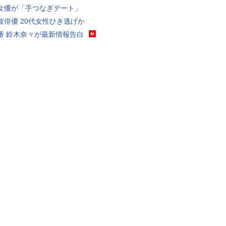
女優が「手つなぎデート」
伎俳優 20代女性ひき逃げか
番 鈴木奈々が最新情報告白