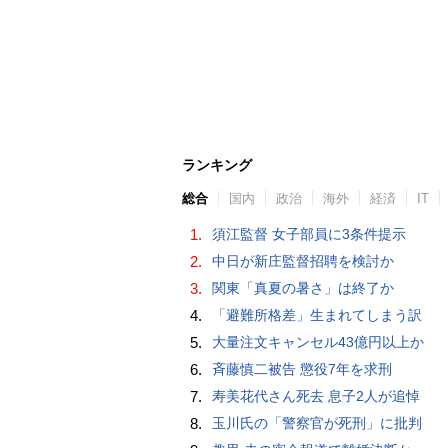
ランキング
総合
国内
政治
海外
経済
IT
1.
須江監督 女子部員に3条件提示
2.
中日が新庄監督招聘を検討か
3.
関東「真夏の暑さ」は終了か
4.
「避難所格差」生まれてしまう訳
5.
大量注文キャンセル43億円以上か
6.
斉藤慎二被告 懲役7年を求刑
7.
寿美花代さん死去 息子2人が追悼
8.
玉川氏の「警察官が死刑」に批判