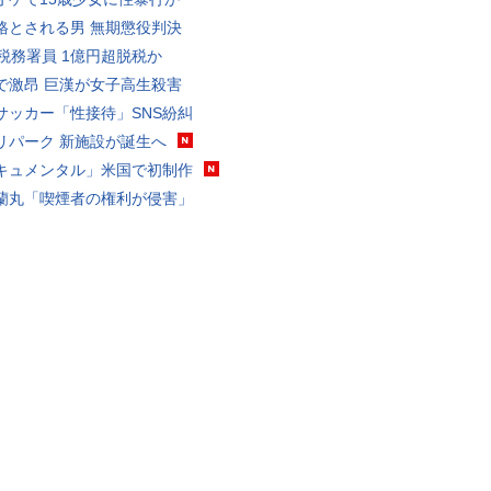
格とされる男 無期懲役判決
代税務署員 1億円超脱税か
で激昂 巨漢が女子高生殺害
サッカー「性接待」SNS紛糾
リパーク 新施設が誕生へ
キュメンタル」米国で初制作
蘭丸「喫煙者の権利が侵害」