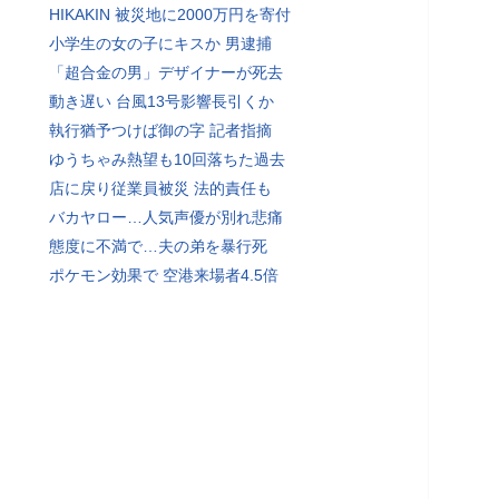
HIKAKIN 被災地に2000万円を寄付
小学生の女の子にキスか 男逮捕
「超合金の男」デザイナーが死去
動き遅い 台風13号影響長引くか
執行猶予つけば御の字 記者指摘
ゆうちゃみ熱望も10回落ちた過去
店に戻り従業員被災 法的責任も
バカヤロー…人気声優が別れ悲痛
態度に不満で…夫の弟を暴行死
ポケモン効果で 空港来場者4.5倍