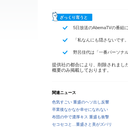
ざっくり言うと
5日放送のAbemaTVの
「私なんにも隠さないです
野呂佳代は「一番パーソナ
提供社の都合により、削除されまし
概要のみ掲載しております。
関連ニュース
色気すごい 重盛のヘソ出し反響
卒業後なかなか幸せになれない
布団の中で濃厚キス 重盛も衝撃
セコセコと…重盛さと美がズバリ