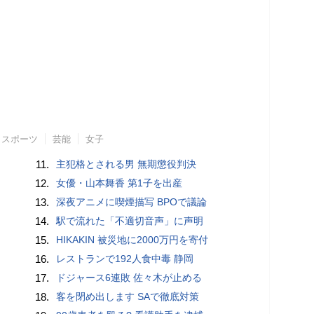
スポーツ
芸能
女子
11.
主犯格とされる男 無期懲役判決
12.
女優・山本舞香 第1子を出産
13.
深夜アニメに喫煙描写 BPOで議論
14.
駅で流れた「不適切音声」に声明
15.
HIKAKIN 被災地に2000万円を寄付
16.
レストランで192人食中毒 静岡
17.
ドジャース6連敗 佐々木が止める
18.
客を閉め出します SAで徹底対策