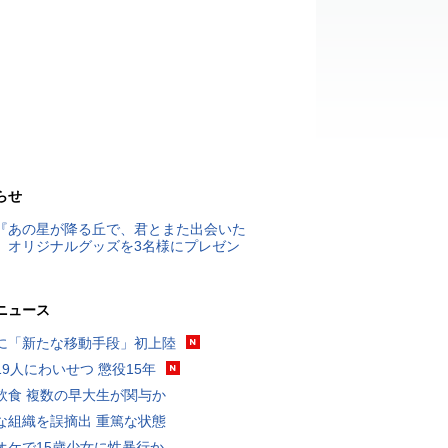
らせ
『あの星が降る丘で、君とまた出会いた
』オリジナルグッズを3名様にプレゼン
ニュース
に「新たな移動手段」初上陸
19人にわいせつ 懲役15年
飲食 複数の早大生が関与か
な組織を誤摘出 重篤な状態
オケで15歳少女に性暴行か