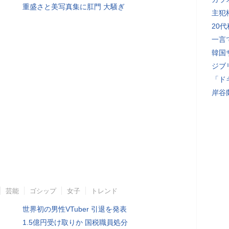
重盛さと美写真集に肛門 大騒ぎ
主犯
20
一言
韓国
ジブ
「ド
岸谷
芸能
ゴシップ
女子
トレンド
世界初の男性VTuber 引退を発表
1.5億円受け取りか 国税職員処分