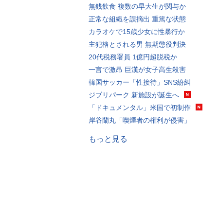
無銭飲食 複数の早大生が関与か
正常な組織を誤摘出 重篤な状態
カラオケで15歳少女に性暴行か
主犯格とされる男 無期懲役判決
20代税務署員 1億円超脱税か
一言で激昂 巨漢が女子高生殺害
韓国サッカー「性接待」SNS紛糾
ジブリパーク 新施設が誕生へ
「ドキュメンタル」米国で初制作
岸谷蘭丸「喫煙者の権利が侵害」
もっと見る