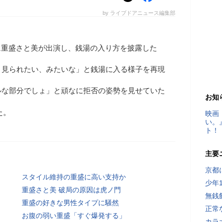
by ライブドアニュース編集部
番組に重盛さと美が出演し、銭湯の入り方を披露した
。見られたい、みたいな」と銭湯に入る様子を再現
ルな部分でしょ」と頑なに拒否の姿勢を見せていた
お知
た。
映画
い。
ト！
主要
京都
スタイル維持の重盛に高い支持か
少年
重盛さと美 破局の原因は虎ノ門
無銭
重盛の好きな男性タイプに騒然
正常
お腹の弱い重盛「すぐ爆発する」
カラ