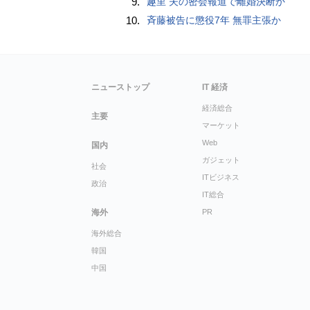
9.
趣里 夫の密会報道で離婚決断か
10.
斉藤被告に懲役7年 無罪主張か
ニューストップ
IT 経済
経済総合
主要
マーケット
Web
国内
ガジェット
社会
ITビジネス
政治
IT総合
海外
PR
海外総合
韓国
中国