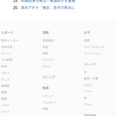
19.
90歳患者を殴る? 看護助手を逮捕
20.
清水アキラ「無念」息子の死去に
スポーツ
芸能
女子
海外サッカー
芸能総合
恋愛
日本代表
音楽
ライフスタイル
Jリーグ
韓流
ファッション
プロ野球
グラビア
トレンド
MLB
テレビ
本
ゴルフ
ゴシップ
教育・仕事
テニス
からだ
格闘技
映画
マネー
競馬
レビュー
車
相撲
プレゼント
グルメ
バスケ
特集
バレー
YouTube