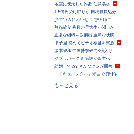
地震に便乗した詐欺 注意喚起
1.5億円受け取りか 国税職員処分
少年19人にわいせつ 懲役15年
無銭飲食 複数の早大生が関与か
正常な組織を誤摘出 重篤な状態
甲子園 初めてビデオ検証を実施
張本智和 中国勢撃破で8強入り
ジブリパーク 新施設が誕生へ
結婚してる? さかなクンが回答
「ドキュメンタル」米国で初制作
もっと見る