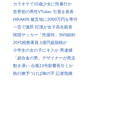
カラオケで15歳少女に性暴行か
世界初の男性VTuber 引退を発表
HIKAKIN 被災地に2000万円を寄付
一言で激昂 巨漢が女子高生殺害
韓国サッカー「性接待」SNS紛糾
20代税務署員 1億円超脱税か
小学生の女の子にキスか 男逮捕
「超合金の男」デザイナーが死去
動き遅い 台風13号影響長引くか
執行猶予つけば御の字 記者指摘