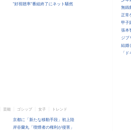
"好視聴率"番組終了にネット騒然
無銭
正常
甲子
張本
ジブ
結婚
「ド
芸能
ゴシップ
女子
トレンド
京都に「新たな移動手段」初上陸
岸谷蘭丸「喫煙者の権利が侵害」