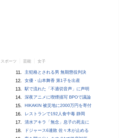
スポーツ
芸能
女子
11.
主犯格とされる男 無期懲役判決
12.
女優・山本舞香 第1子を出産
13.
駅で流れた「不適切音声」に声明
14.
深夜アニメに喫煙描写 BPOで議論
15.
HIKAKIN 被災地に2000万円を寄付
16.
レストランで192人食中毒 静岡
17.
清水アキラ「無念」息子の死去に
18.
ドジャース6連敗 佐々木が止める