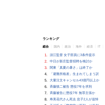
ランキング
総合
国内
政治
海外
経済
IT
1.
須江監督 女子部員に3条件提示
2.
中日が新庄監督招聘を検討か
3.
関東「真夏の暑さ」は終了か
4.
「避難所格差」生まれてしまう訳
5.
大量注文キャンセル43億円以上か
6.
斉藤慎二被告 懲役7年を求刑
7.
斉藤被告に懲役7年 無罪主張か
8.
寿美花代さん死去 息子2人が追悼