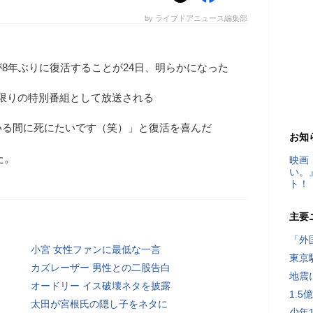
by ライブドアニュース編集部
8年ぶりに復活することが24日、明らかになった
一夜限りの特別番組として放送される
いる間に死にたいです（笑）」と復活を喜んだ
お知
た。
映画
い。
ト！
主要
「外
小宮 女性ファンに最低な一言
東京
カズレーザー 男性との二股告白
地震
オードリー イス破壊ネタを披露
1.
太田が宮根氏の隠し子をネタに
少年