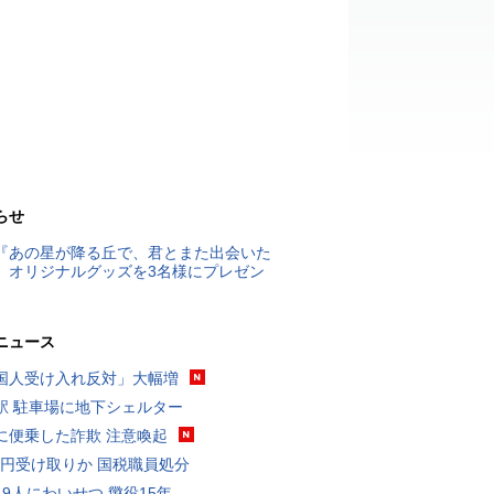
らせ
『あの星が降る丘で、君とまた出会いた
』オリジナルグッズを3名様にプレゼン
ニュース
国人受け入れ反対」大幅増
駅 駐車場に地下シェルター
に便乗した詐欺 注意喚起
5億円受け取りか 国税職員処分
19人にわいせつ 懲役15年