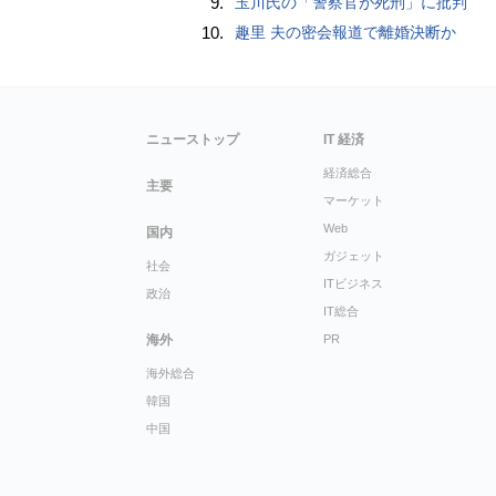
9.
玉川氏の「警察官が死刑」に批判
10.
趣里 夫の密会報道で離婚決断か
ニューストップ
IT 経済
経済総合
主要
マーケット
Web
国内
ガジェット
社会
ITビジネス
政治
IT総合
海外
PR
海外総合
韓国
中国