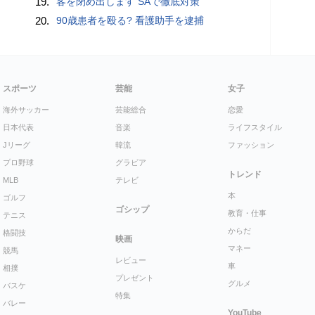
19.
客を閉め出します SAで徹底対策
20.
90歳患者を殴る? 看護助手を逮捕
スポーツ
芸能
女子
海外サッカー
芸能総合
恋愛
日本代表
音楽
ライフスタイル
Jリーグ
韓流
ファッション
プロ野球
グラビア
トレンド
MLB
テレビ
本
ゴルフ
ゴシップ
教育・仕事
テニス
からだ
格闘技
映画
マネー
競馬
レビュー
車
相撲
プレゼント
グルメ
バスケ
特集
バレー
YouTube