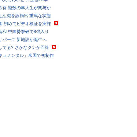
飲食 複数の早大生が関与か
な組織を誤摘出 重篤な状態
園 初めてビデオ検証を実施
智和 中国勢撃破で8強入り
リパーク 新施設が誕生へ
してる? さかなクンが回答
キュメンタル」米国で初制作