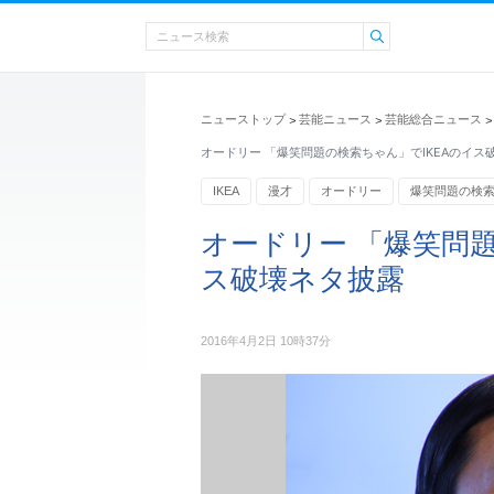
ニューストップ
芸能ニュース
芸能総合ニュース
>
>
>
オードリー 「爆笑問題の検索ちゃん」でIKEAのイス
IKEA
漫才
オードリー
爆笑問題の検
オードリー 「爆笑問題
ス破壊ネタ披露
2016年4月2日 10時37分