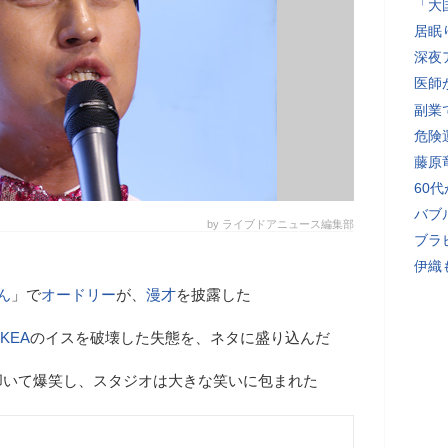
「大
居眠
深夜
医師
副業で
危険
藤原
60
バブ
by ライブドアニュース編集部
ブラ
伊織
ん
」で
オードリー
が、
漫才
を披露した
IKEA
のイスを破壊した失態を、ネタに盛り込んだ
叩いて爆笑し、スタジオは大きな笑いに包まれた