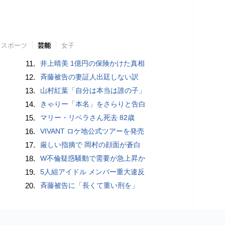
スポーツ
芸能
女子
11.
井上晴美 1億円の保険かけた真相
12.
斉藤被告の妻証人出廷しない訳
13.
山村紅葉「自分は本当は誰の子」
14.
きゃりー「本名」をさらりと告白
15.
マリー・リベラさん死去 82歳
16.
VIVANT ロケ地公式ツアーを発売
17.
厳しい指摘で 岡村の顔面が蒼白
18.
W不倫疑惑騒動で需要が急上昇か
19.
5人組アイドル メンバー重大違反
20.
斉藤被告に「長くて重い刑を」