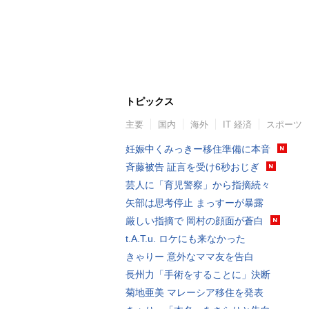
トピックス
主要
国内
海外
IT 経済
スポーツ
妊娠中くみっきー移住準備に本音
斉藤被告 証言を受け6秒おじぎ
芸人に「育児警察」から指摘続々
矢部は思考停止 まっすーが暴露
厳しい指摘で 岡村の顔面が蒼白
t.A.T.u. ロケにも来なかった
きゃりー 意外なママ友を告白
長州力「手術をすることに」決断
菊地亜美 マレーシア移住を発表