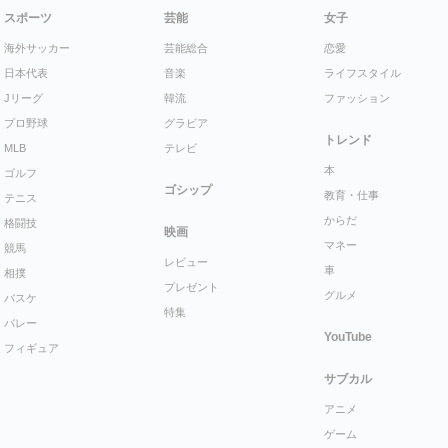
スポーツ
芸能
女子
海外サッカー
芸能総合
恋愛
日本代表
音楽
ライフスタイル
Jリーグ
韓流
ファッション
プロ野球
グラビア
トレンド
MLB
テレビ
本
ゴルフ
ゴシップ
教育・仕事
テニス
からだ
格闘技
映画
マネー
競馬
レビュー
車
相撲
プレゼント
グルメ
バスケ
特集
バレー
YouTube
フィギュア
サブカル
アニメ
ゲーム