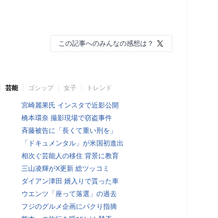
この記事へのみんなの感想は？
芸能
ゴシップ
女子
トレンド
宮崎麗果氏 インスタで近影公開
橋本環奈 撮影現場で窃盗事件
斉藤被告に「長くて重い刑を」
「ドキュメンタル」が米国初進出
相次ぐ芸能人の移住 背景に教育
三山凌輝がX更新 総ツッコミ
ダイアン津田 婿入りで貰った車
ウエンツ「座って落選」の過去
フジのグルメ企画にパクり指摘