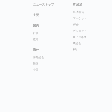
ニューストップ
IT 経済
経済総合
主要
マーケット
Web
国内
ガジェット
社会
ITビジネス
政治
IT総合
海外
PR
海外総合
韓国
中国