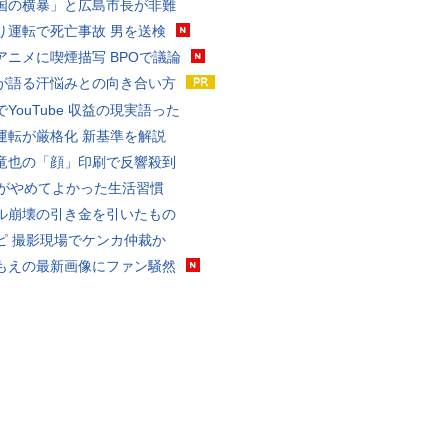
国の横暴」と広島市長が非難
り運転で死亡事故 男を送検
アニメに喫煙描写 BPOで議論
が語る汗悩みとの向き合い方
YouTube 収益の現実語った
運転が厳格化 新基準を解説
竜也の「顔」印刷で反響殺到
代がやめてよかった生活習慣
ル崩壊の引き金を引いたもの
ピ 撮影現場でケンカ仲裁か
もえの最新画像にファン騒然