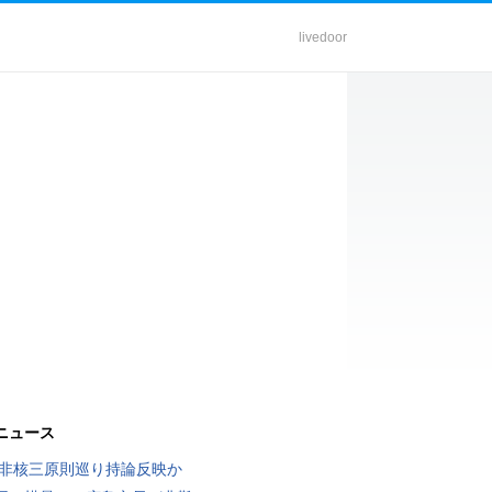
livedoor
ニュース
 非核三原則巡り持論反映か