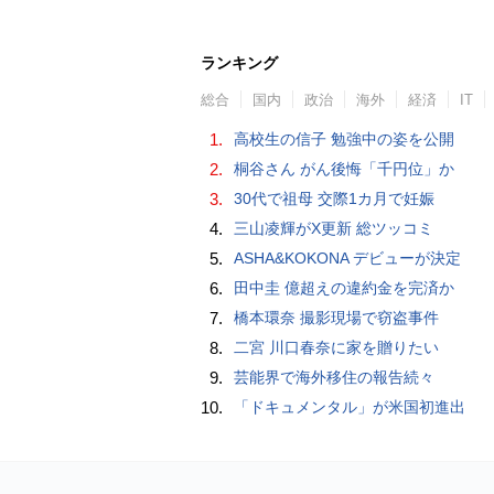
ランキング
総合
国内
政治
海外
経済
IT
1.
高校生の信子 勉強中の姿を公開
2.
桐谷さん がん後悔「千円位」か
3.
30代で祖母 交際1カ月で妊娠
4.
三山凌輝がX更新 総ツッコミ
5.
ASHA&KOKONA デビューが決定
6.
田中圭 億超えの違約金を完済か
7.
橋本環奈 撮影現場で窃盗事件
8.
二宮 川口春奈に家を贈りたい
9.
芸能界で海外移住の報告続々
10.
「ドキュメンタル」が米国初進出