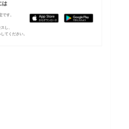
には
限定です。
セスし、
ルしてください。