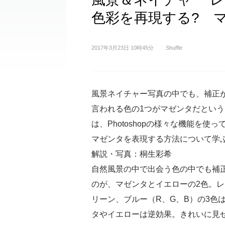
色彩を再現する? 
2017年3月23日 10時45分
Shuffle
風景ネイチャー写真の中でも、補正
言われる色の1つがマゼンタだとい
は、Photoshopの様々な機能を使
マゼンタを表現する方法について学
解説・写真：桐生彩希
自然風景の中で出会う色の中でも補
のが、マゼンタとイエローの2色。
リーン、ブルー（R、G、B）の3色
タやイエローは逆効果。きれいに見