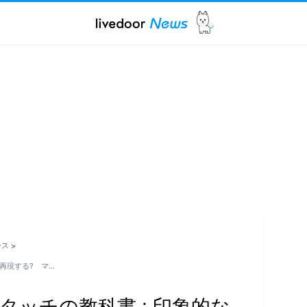
ース
>
を再現する? マ…
タッチの教科書 : 印象的な