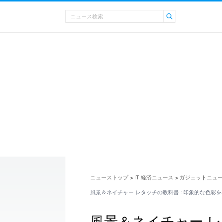
ニューストップ
IT 経済ニュース
ガジェットニュ
>
>
風景＆ネイチャー レタッチの教科書 : 印象的な色彩
風景＆ネイチャー レ