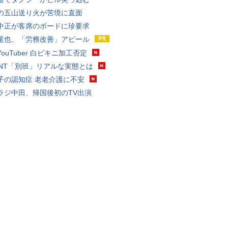
の五山送り火が苦境に直面
中正が客席のボードに珍要求
竜也、「労務改善」アピール
ouTuber 白ビキニ加工否定
VANT「別班」リアルな実態とは
子の認知症 老老介護に不安
ラジ中田、帰国後初のTV出演