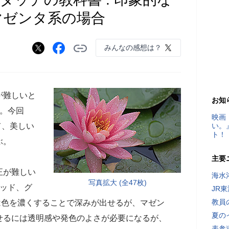
マゼンタ系の場合
みんなの感想は？
が難しいと
お知
う。今回
映画
って、美しい
い。
ト！
ぶ。
主要
正が難しい
海水
写真拡大 (全47枚)
レッド、グ
JR
教員
は色を濃くすることで深みが出せるが、マゼン
夏の
せるには透明感や発色のよさが必要になるが、
表参