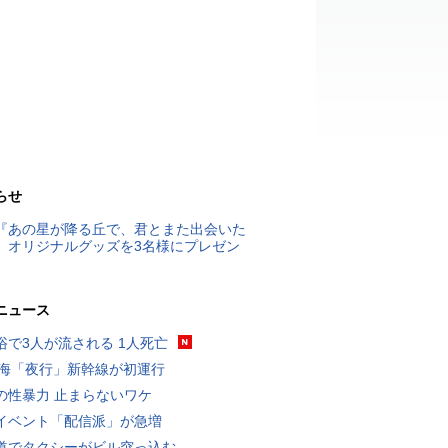
らせ
『あの星が降る丘で、君とまた出会いた
』オリジナルグッズを3名様にプレゼン
ニュース
浴で3人が流される 1人死亡
東海「夜行」新幹線が初運行
の性暴力 止まらないワケ
イベント「配信派」が急増
道でタクシーがビル突っ込む