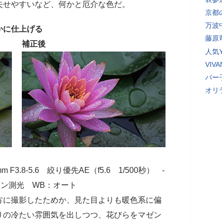
失せやすいなど、何かと厄介な色だ。
京都
万波
かに仕上げる
藤原
補正後
人気Y
VI
パー
オリ
0mm F3.8-5.6 絞り優先AE（f5.6 1/500秒） -
ターン測光 WB：オート
方に撮影したためか、見た目よりも暖色系に偏
りの冷たい雰囲気を出しつつ、花びらをマゼン