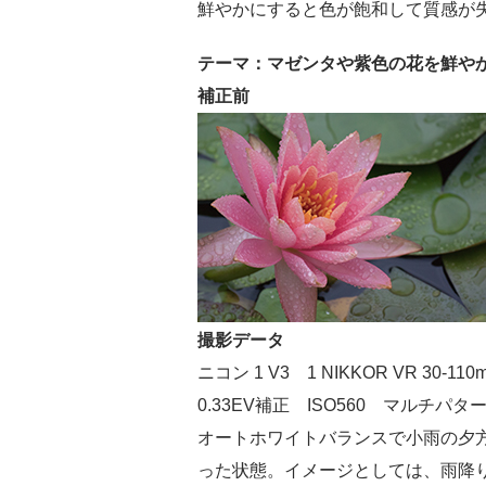
鮮やかにすると色が飽和して質感が
テーマ：マゼンタや紫色の花を鮮や
補正前
撮影データ
ニコン 1 V3 1 NIKKOR VR 30-11
0.33EV補正 ISO560 マルチパ
オートホワイトバランスで小雨の夕
った状態。イメージとしては、雨降