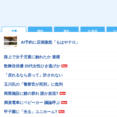
主要
国内
海外
IT 経済
ス
AI予約に店側激怒「もはやテロ」
路上で女子児童に触れたか 逮捕
歌舞伎俳優 20代女性ひき逃げか
「戻れるなら戻って」許されない
玉川氏の「警察官が死刑」に批判
商業施設に鯉の群れ 誰か放流?
満員電車にベビーカー 議論呼ぶ
甲子園に「光る」ユニホーム?