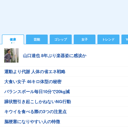
健康
芸能
ゴシップ
女子
トレンド
Y
山口達也 8年ぶり楽器姿に感涙か
運動より代謝 人体の省エネ戦略
大食い女子 46キロ体型の秘密
バランスボール毎日10分で20kg減
躁状態引き起こしかねないNG行動
キウイを食べる際の3つの注意点
脳梗塞になりやすい人の特徴