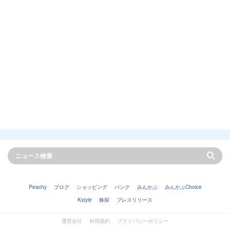
Peachy
ブログ
ショッピング
バンク
みんかぶ
みんかぶChoice
Kstyle
株探
プレスリリース
運営会社
利用規約
プライバシーポリシー