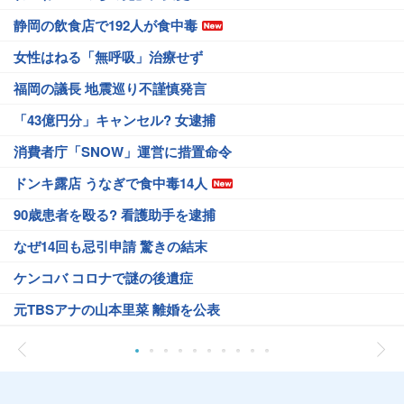
静岡の飲食店で192人が食中毒
女性はねる「無呼吸」治療せず
福岡の議長 地震巡り不謹慎発言
「43億円分」キャンセル? 女逮捕
消費者庁「SNOW」運営に措置命令
ドンキ露店 うなぎで食中毒14人
90歳患者を殴る? 看護助手を逮捕
なぜ14回も忌引申請 驚きの結末
ケンコバ コロナで謎の後遺症
元TBSアナの山本里菜 離婚を公表