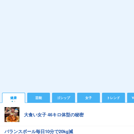
健康
芸能
ゴシップ
女子
トレンド
Y
大食い女子 46キロ体型の秘密
バランスボール毎日10分で20kg減