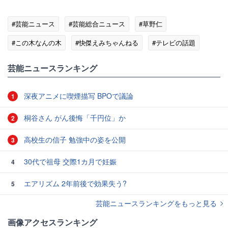
#芸能ニュース
#芸能総合ニュース
#草野仁
#この木なんの木
#快傑えみちゃんねる
#テレビの話題
#びっくり(ﾟдﾟ)!
芸能ニュースランキング
深夜アニメに喫煙描写 BPOで議論
1
桐谷さん がん後悔「千円位」か
2
高校生の信子 勉強中の姿を公開
3
30代で祖母 交際1カ月で妊娠
4
エアリズム 2年前後で効果失う?
5
芸能ニュースランキングをもっと見る
画像アクセスランキング