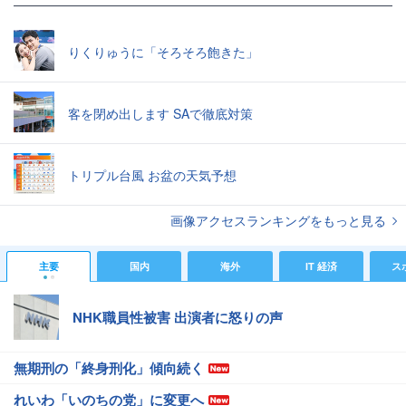
りくりゅうに「そろそろ飽きた」
客を閉め出します SAで徹底対策
トリプル台風 お盆の天気予想
画像アクセスランキングをもっと見る
主要
国内
海外
IT 経済
ス
NHK職員性被害 出演者に怒りの声
無期刑の「終身刑化」傾向続く
れいわ「いのちの党」に変更へ