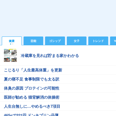
健康
芸能
ゴシップ
女子
トレンド
Y
冷蔵庫を見れば貯まる家かわかる
こじるり「人生最高体重」を更新
夏の寝不足 食事制限でも太る訳
体臭の原因 プロテインの可能性
医師が勧める 猫背解消の体操術
人生台無しに…やめるべき7項目
465gで321円 ドンキプリン品薄