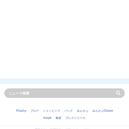
Peachy
ブログ
ショッピング
バンク
みんかぶ
みんかぶChoice
Kstyle
株探
プレスリリース