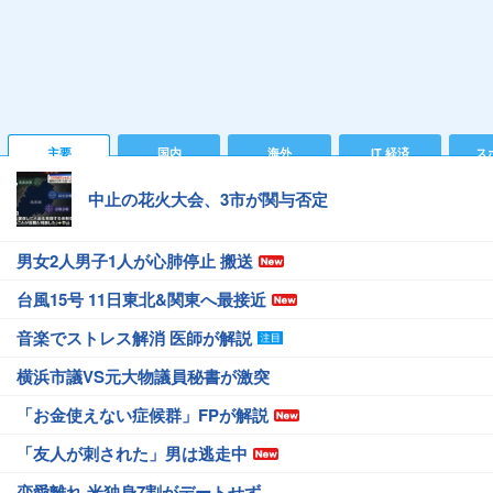
主要
国内
海外
IT 経済
ス
中止の花火大会、3市が関与否定
男女2人男子1人が心肺停止 搬送
台風15号 11日東北&関東へ最接近
音楽でストレス解消 医師が解説
横浜市議VS元大物議員秘書が激突
「お金使えない症候群」FPが解説
「友人が刺された」男は逃走中
恋愛離れ 米独身7割がデートせず