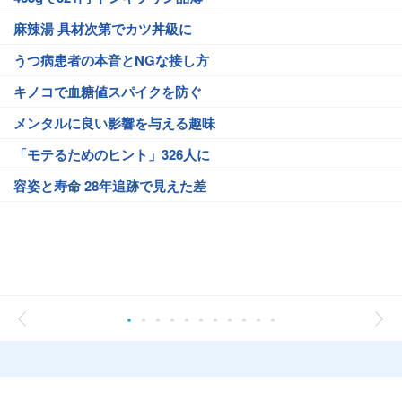
麻辣湯 具材次第でカツ丼級に
うつ病患者の本音とNGな接し方
キノコで血糖値スパイクを防ぐ
メンタルに良い影響を与える趣味
「モテるためのヒント」326人に
容姿と寿命 28年追跡で見えた差