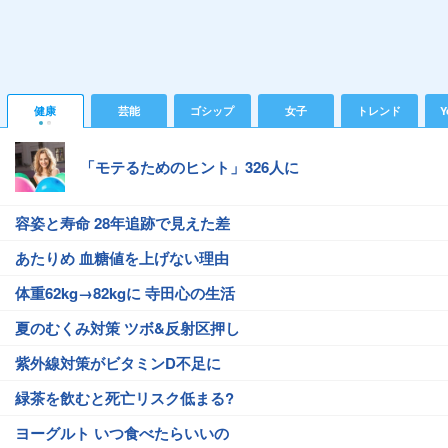
健康
芸能
ゴシップ
女子
トレンド
Y
「モテるためのヒント」326人に
容姿と寿命 28年追跡で見えた差
あたりめ 血糖値を上げない理由
体重62kg→82kgに 寺田心の生活
夏のむくみ対策 ツボ&反射区押し
紫外線対策がビタミンD不足に
緑茶を飲むと死亡リスク低まる?
ヨーグルト いつ食べたらいいの