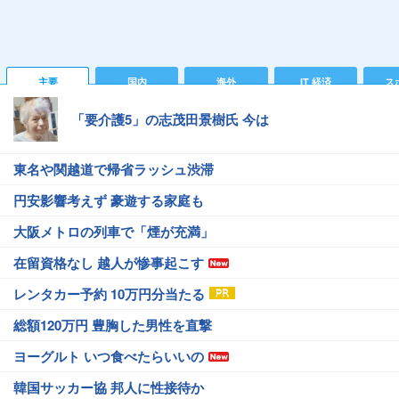
主要
国内
海外
IT 経済
ス
「要介護5」の志茂田景樹氏 今は
東名や関越道で帰省ラッシュ渋滞
円安影響考えず 豪遊する家庭も
大阪メトロの列車で「煙が充満」
在留資格なし 越人が惨事起こす
レンタカー予約 10万円分当たる
総額120万円 豊胸した男性を直撃
ヨーグルト いつ食べたらいいの
韓国サッカー協 邦人に性接待か