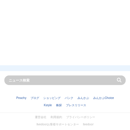
Peachy
ブログ
ショッピング
バンク
みんかぶ
みんかぶChoice
Kstyle
株探
プレスリリース
運営会社
利用規約
プライバシーポリシー
livedoorお客様サポートセンター
livedoor