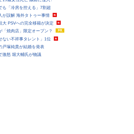
でも「冷房を控える」7割超
人が誤解 海外タトゥー事情
航大 PSVへの完全移籍が決定
が「焼肉店」限定オープン？
せない不祥事タレント」1位
の戸塚純貴が結婚を発表
で激怒 堀大輔氏が物議