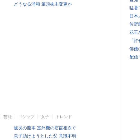
どうなる浦和 筆頭株主変更か
猛暑
日本
佐野
花王
「許
俳優
配信
芸能
ゴシップ
女子
トレンド
被災の熊本 室外機の窃盗相次ぐ
息子助けようとした父 意識不明