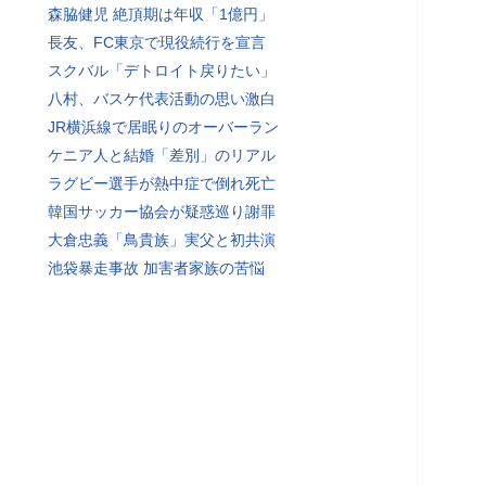
森脇健児 絶頂期は年収「1億円」
長友、FC東京で現役続行を宣言
スクバル「デトロイト戻りたい」
八村、バスケ代表活動の思い激白
JR横浜線で居眠りのオーバーラン
ケニア人と結婚「差別」のリアル
ラグビー選手が熱中症で倒れ死亡
韓国サッカー協会が疑惑巡り謝罪
大倉忠義「鳥貴族」実父と初共演
池袋暴走事故 加害者家族の苦悩