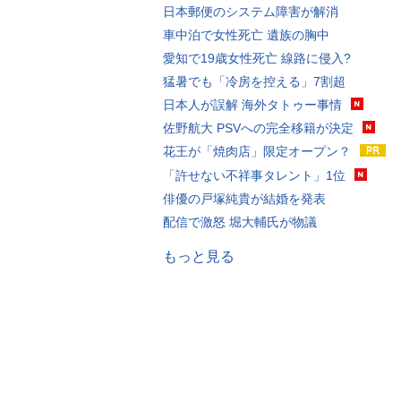
日本郵便のシステム障害が解消
車中泊で女性死亡 遺族の胸中
愛知で19歳女性死亡 線路に侵入?
猛暑でも「冷房を控える」7割超
日本人が誤解 海外タトゥー事情
佐野航大 PSVへの完全移籍が決定
花王が「焼肉店」限定オープン？
「許せない不祥事タレント」1位
俳優の戸塚純貴が結婚を発表
配信で激怒 堀大輔氏が物議
もっと見る