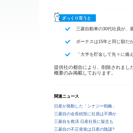
ざっくり言うと
三菱自動車の30代社員が、
ボーナスは15年と同じ額だ
「大半を貯金して先々に備
提供社の都合により、削除されまし
概要のみ掲載しております。
関連ニュース
日産が発動した「シナジー戦略」
三菱自の会長続投に社員は不満か
三菱自を救済 日産社長に疑念も
三菱自の不正発覚は日産の陰謀?