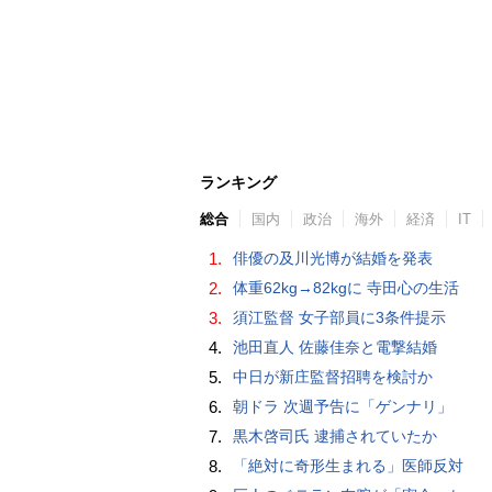
ランキング
総合
国内
政治
海外
経済
IT
1.
俳優の及川光博が結婚を発表
2.
体重62kg→82kgに 寺田心の生活
3.
須江監督 女子部員に3条件提示
4.
池田直人 佐藤佳奈と電撃結婚
5.
中日が新庄監督招聘を検討か
6.
朝ドラ 次週予告に「ゲンナリ」
7.
黒木啓司氏 逮捕されていたか
8.
「絶対に奇形生まれる」医師反対