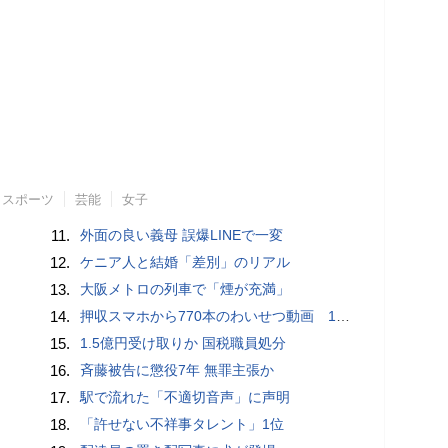
スポーツ
芸能
女子
11.
外面の良い義母 誤爆LINEで一変
12.
ケニア人と結婚「差別」のリアル
13.
大阪メトロの列車で「煙が充満」
14.
押収スマホから770本のわいせつ動画 15歳少女に酒と薬飲ませ性的暴行か 54歳男を再逮捕 「薬もありますよ」とSNSで誘い出し
15.
1.5億円受け取りか 国税職員処分
16.
斉藤被告に懲役7年 無罪主張か
17.
駅で流れた「不適切音声」に声明
18.
「許せない不祥事タレント」1位