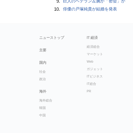
9.
巨人のベテラン左腕が「密会」か
10.
俳優の戸塚純貴が結婚を発表
ニューストップ
IT 経済
経済総合
主要
マーケット
Web
国内
ガジェット
社会
ITビジネス
政治
IT総合
海外
PR
海外総合
韓国
中国