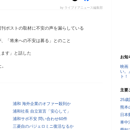
by ライブドアニュース編集部
週刊ポストの取材に不安の声を漏らしている
が、「将来への不安は募る」とのこと
えます」と話した
お知
た。
映画
い。
ト！
主要
25
浦和 海外企業のオファー殺到か
熊本
浦和社長 自立宣言「安心して」
日本
浦和サポ不安 問い合わせ60件
車中
三菱自のパジェロミニ復活なるか
愛知