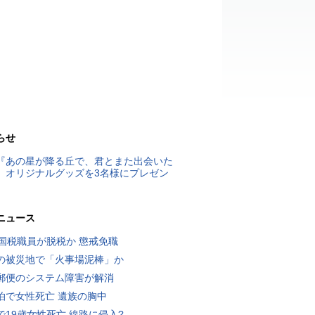
らせ
『あの星が降る丘で、君とまた出会いた
』オリジナルグッズを3名様にプレゼン
ニュース
歳国税職員が脱税か 懲戒免職
の被災地で「火事場泥棒」か
郵便のシステム障害が解消
泊で女性死亡 遺族の胸中
で19歳女性死亡 線路に侵入?