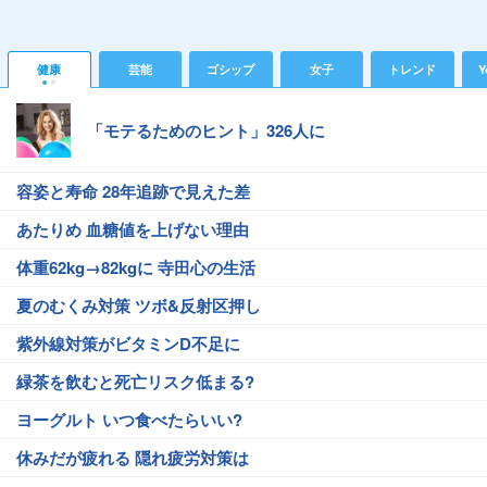
健康
芸能
ゴシップ
女子
トレンド
Y
「モテるためのヒント」326人に
容姿と寿命 28年追跡で見えた差
あたりめ 血糖値を上げない理由
体重62kg→82kgに 寺田心の生活
夏のむくみ対策 ツボ&反射区押し
紫外線対策がビタミンD不足に
緑茶を飲むと死亡リスク低まる?
ヨーグルト いつ食べたらいい?
休みだが疲れる 隠れ疲労対策は