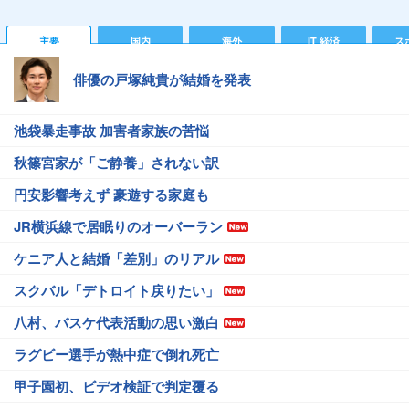
主要
国内
海外
IT 経済
ス
俳優の戸塚純貴が結婚を発表
池袋暴走事故 加害者家族の苦悩
秋篠宮家が「ご静養」されない訳
円安影響考えず 豪遊する家庭も
JR横浜線で居眠りのオーバーラン
ケニア人と結婚「差別」のリアル
スクバル「デトロイト戻りたい」
八村、バスケ代表活動の思い激白
ラグビー選手が熱中症で倒れ死亡
甲子園初、ビデオ検証で判定覆る