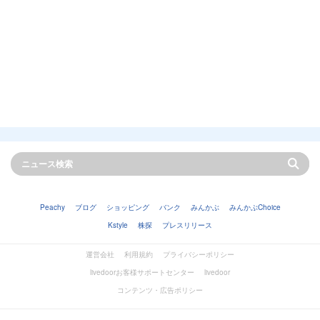
Peachy
ブログ
ショッピング
バンク
みんかぶ
みんかぶChoice
Kstyle
株探
プレスリリース
運営会社
利用規約
プライバシーポリシー
livedoorお客様サポートセンター
livedoor
コンテンツ・広告ポリシー