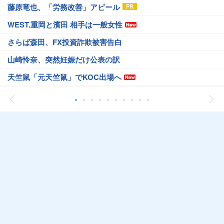
藤原竜也、「労務改善」アピール
WEST.重岡と濱田 相手は一般女性
さらば森田、FX投資詐欺被害告白
山崎怜奈、突然妊娠だけ公表の訳
天竺鼠「元天竺鼠」でKOC出場へ