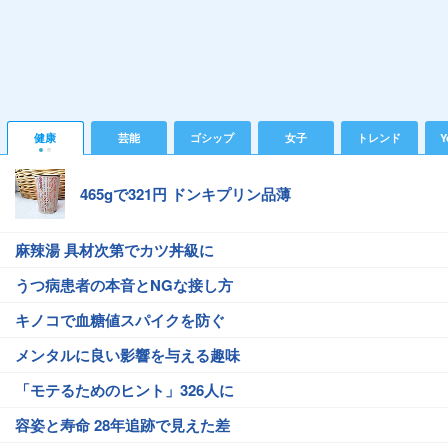
健康
芸能
ゴシップ
女子
トレンド
Y
465gで321円 ドンキプリン品薄
麻辣湯 具材次第でカツ丼級に
うつ病患者の本音とNGな接し方
キノコで血糖値スパイクを防ぐ
メンタルに良い影響を与える趣味
「モテるためのヒント」326人に
容姿と寿命 28年追跡で見えた差