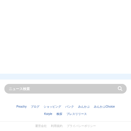
Peachy
ブログ
ショッピング
バンク
みんかぶ
みんかぶChoice
Kstyle
株探
プレスリリース
運営会社
利用規約
プライバシーポリシー