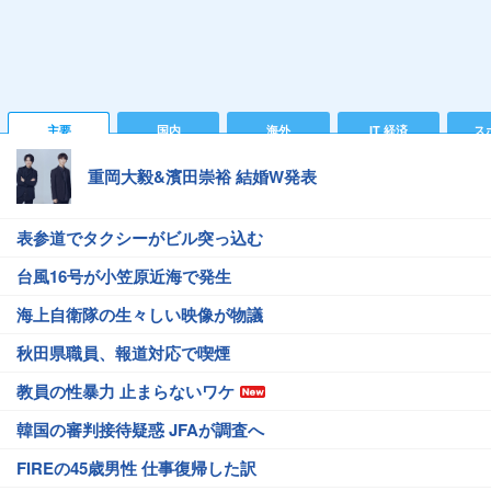
主要
国内
海外
IT 経済
ス
重岡大毅&濱田崇裕 結婚W発表
表参道でタクシーがビル突っ込む
台風16号が小笠原近海で発生
海上自衛隊の生々しい映像が物議
秋田県職員、報道対応で喫煙
教員の性暴力 止まらないワケ
韓国の審判接待疑惑 JFAが調査へ
FIREの45歳男性 仕事復帰した訳