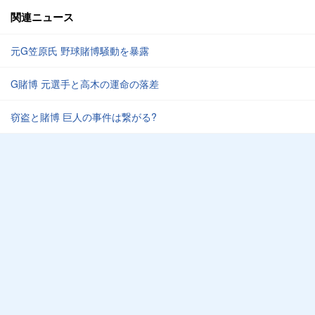
関連ニュース
元G笠原氏 野球賭博騒動を暴露
G賭博 元選手と高木の運命の落差
窃盗と賭博 巨人の事件は繋がる?