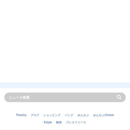
Peachy
ブログ
ショッピング
バンク
みんかぶ
みんかぶChoice
Kstyle
株探
プレスリリース