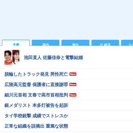
主要
国内
海外
IT 経済
ス
池田直人 佐藤佳奈と電撃結婚
脱輪したトラック発見 男性死亡
広陵高元監督 保護者に直接謝罪
細川元首相 文春で高市首相批判
銀メダリスト 本多灯被告を起訴
タイ学校銃撃 成績でストレスか
正常な組織を誤摘出 重篤な状態