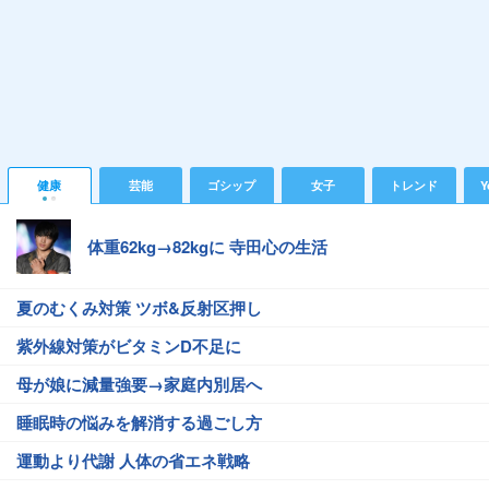
健康
芸能
ゴシップ
女子
トレンド
Y
体重62kg→82kgに 寺田心の生活
夏のむくみ対策 ツボ&反射区押し
紫外線対策がビタミンD不足に
母が娘に減量強要→家庭内別居へ
睡眠時の悩みを解消する過ごし方
運動より代謝 人体の省エネ戦略