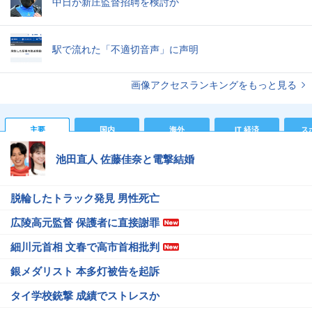
中日が新庄監督招聘を検討か
駅で流れた「不適切音声」に声明
画像アクセスランキングをもっと見る
主要
国内
海外
IT 経済
ス
池田直人 佐藤佳奈と電撃結婚
脱輪したトラック発見 男性死亡
広陵高元監督 保護者に直接謝罪
細川元首相 文春で高市首相批判
銀メダリスト 本多灯被告を起訴
タイ学校銃撃 成績でストレスか