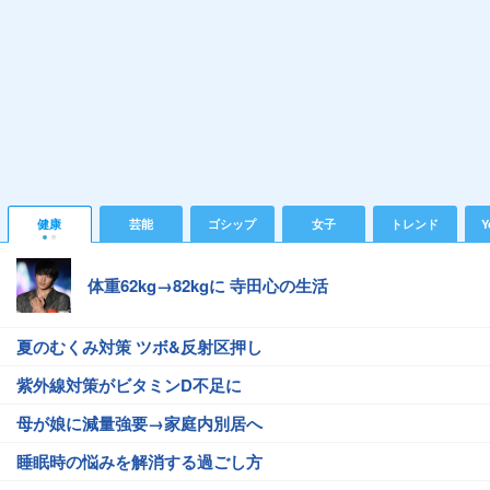
健康
芸能
ゴシップ
女子
トレンド
Y
体重62kg→82kgに 寺田心の生活
夏のむくみ対策 ツボ&反射区押し
紫外線対策がビタミンD不足に
母が娘に減量強要→家庭内別居へ
睡眠時の悩みを解消する過ごし方