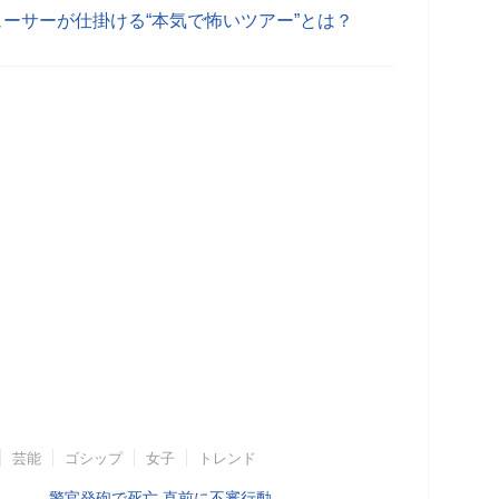
ューサーが仕掛ける“本気で怖いツアー”とは？
芸能
ゴシップ
女子
トレンド
警官発砲で死亡 直前に不審行動