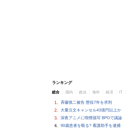
ランキング
総合
国内
政治
海外
経済
IT
1.
斉藤慎二被告 懲役7年を求刑
2.
大量注文キャンセル43億円以上か
3.
深夜アニメに喫煙描写 BPOで議論
4.
90歳患者を殴る? 看護助手を逮捕