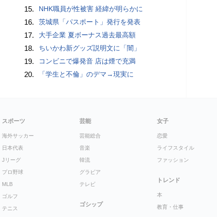
15.
NHK職員が性被害 経緯が明らかに
16.
茨城県「パスポート」発行を発表
17.
大手企業 夏ボーナス過去最高額
18.
ちいかわ新グッズ説明文に「闇」
19.
コンビニで爆発音 店は煙で充満
20.
「学生と不倫」のデマ→現実に
スポーツ
芸能
女子
海外サッカー
芸能総合
恋愛
日本代表
音楽
ライフスタイル
Jリーグ
韓流
ファッション
プロ野球
グラビア
トレンド
MLB
テレビ
本
ゴルフ
ゴシップ
教育・仕事
テニス