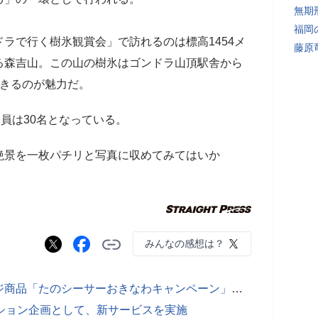
無期
福岡
ラで行く樹氷観賞会」で訪れるのは標高1454メ
藤原
る森吉山。この山の樹氷はゴンドラ山頂駅舎から
できるのが魅力だ。
人員は30名となっている。
絶景を一枚パチリと写真に収めてみてはいか
みんなの感想は？
近畿日本ツーリスト、国内パッケージ商品「たのシーサーおきなわキャンペーン」などの販売開始
ーション企画として、新サービスを実施