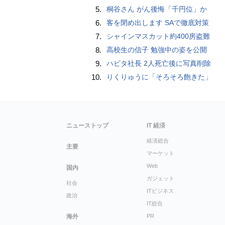
5.
桐谷さん がん後悔「千円位」か
6.
客を閉め出します SAで徹底対策
7.
シャインマスカット約400房盗難
8.
高校生の信子 勉強中の姿を公開
9.
ハビタ社長 2人死亡後に写真削除
10.
りくりゅうに「そろそろ飽きた」
ニューストップ
IT 経済
経済総合
主要
マーケット
Web
国内
ガジェット
社会
ITビジネス
政治
IT総合
海外
PR