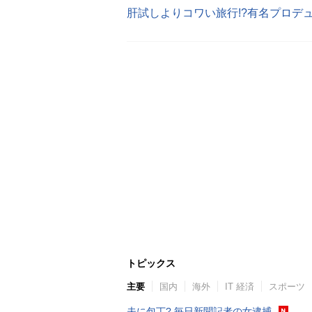
肝試しよりコワい旅行!?有名プロデ
トピックス
主要
国内
海外
IT 経済
スポーツ
夫に包丁? 毎日新聞記者の女逮捕