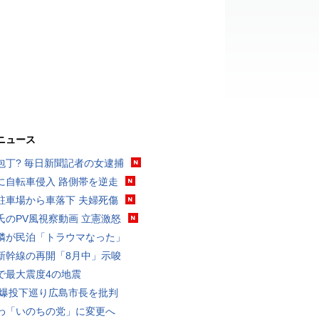
ニュース
包丁? 毎日新聞記者の女逮捕
に自転車侵入 路側帯を逆走
駐車場から車落下 夫婦死傷
氏のPV風視察動画 立憲激怒
隣が民泊「トラウマなった」
新幹線の再開「8月中」示唆
で最大震度4の地震
原爆投下巡り広島市長を批判
わ「いのちの党」に変更へ