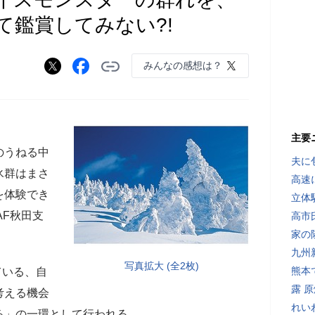
て鑑賞してみない?!
みんなの感想は？
主要
のうねる中
夫に
氷群はまさ
高速
を体験でき
立体
AF秋田支
高市
家の
九州
写真拡大 (全2枚)
熊本
ている、自
露 
考える機会
れい
る」の一環として行われる。