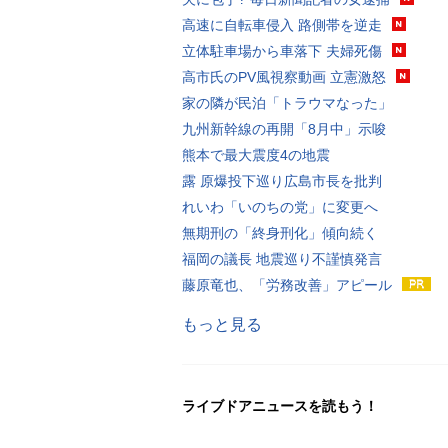
高速に自転車侵入 路側帯を逆走
立体駐車場から車落下 夫婦死傷
高市氏のPV風視察動画 立憲激怒
家の隣が民泊「トラウマなった」
九州新幹線の再開「8月中」示唆
熊本で最大震度4の地震
露 原爆投下巡り広島市長を批判
れいわ「いのちの党」に変更へ
無期刑の「終身刑化」傾向続く
福岡の議長 地震巡り不謹慎発言
藤原竜也、「労務改善」アピール
もっと見る
ライブドアニュースを読もう！