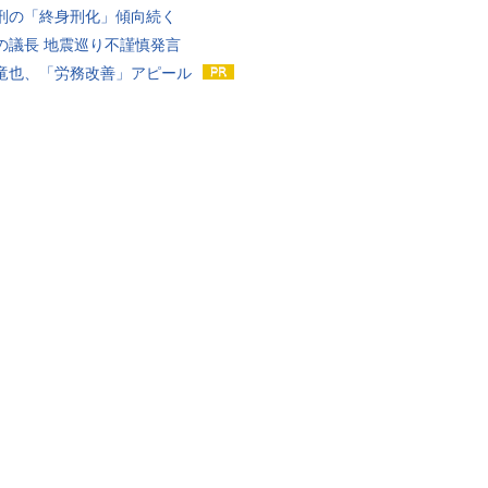
刑の「終身刑化」傾向続く
の議長 地震巡り不謹慎発言
竜也、「労務改善」アピール