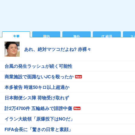
主要
国内
海外
IT 経済
ス
あれ、絶対マツコだよね? 赤裸々
台風の発生ラッシュが続く可能性
商業施設で面識ないJCを殴ったか
本多被告 時速50キロ以上超過か
日本郵便シス障 荷物受け取れず
計2万4700件 五輪絡みで誹謗中傷
イラン大統領「原爆投下はNOだ」
FIFA会長に「驚きの日常と素顔」