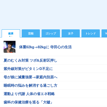
健康
芸能
ゴシップ
女子
トレンド
Y
体重62kg→82kgに 寺田心の生活
夏のむくみ対策 ツボ&反射区押し
紫外線対策がビタミンD不足に
母が娘に減量強要→家庭内別居へ
睡眠時の悩みを解消する過ごし方
運動より代謝 人体の省エネ戦略
歯科の保健治療を巡る「大嘘」