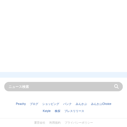
Peachy
ブログ
ショッピング
バンク
みんかぶ
みんかぶChoice
Kstyle
株探
プレスリリース
運営会社
利用規約
プライバシーポリシー