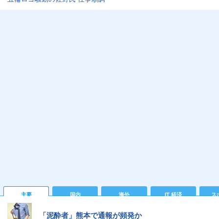
主要
国内
海外
IT 経済
ス
「泥酔者」熊本で通報が頻発か