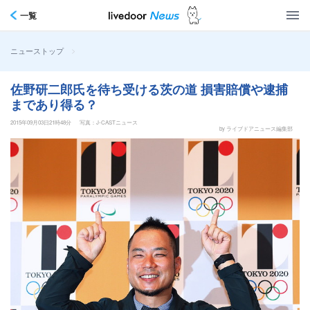
一覧
>
ニューストップ
佐野研二郎氏を待ち受ける茨の道 損害賠償や逮捕
まであり得る？
2015年09月03日21時48分
写真：J-CASTニュース
by ライブドアニュース編集部