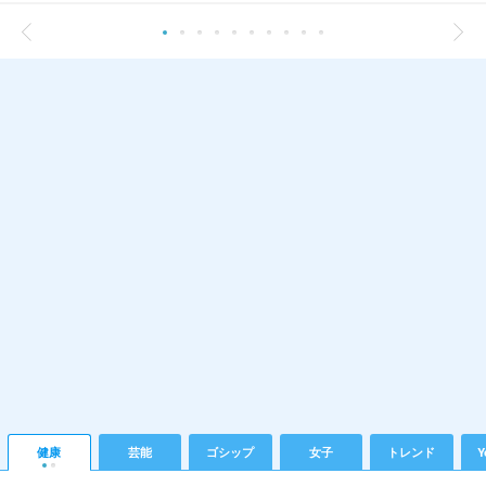
健康
芸能
ゴシップ
女子
トレンド
Y