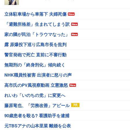
立体駐車場から車落下 夫婦死傷
「避難所格差」生まれてしまう訳
家の隣が民泊「トラウマなった」
露 原爆投下巡り広島市長を批判
警官発砲で死亡 直前に不審行動
無期刑の「終身刑化」傾向続く
NHK職員性被害 出演者に怒りの声
高市氏のPV風視察動画 立憲激怒
れいわ「いのちの党」に変更へ
藤原竜也、「労務改善」アピール
90歳患者を殴る? 看護助手を逮捕
元TBSアナの山本里菜 離婚を公表