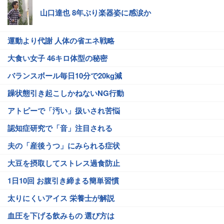
山口達也 8年ぶり楽器姿に感涙か
運動より代謝 人体の省エネ戦略
大食い女子 46キロ体型の秘密
バランスボール毎日10分で20kg減
躁状態引き起こしかねないNG行動
アトピーで「汚い」扱いされ苦悩
認知症研究で「音」注目される
夫の「産後うつ」にみられる症状
大豆を摂取してストレス過食防止
1日10回 お腹引き締まる簡単習慣
太りにくいアイス 栄養士が解説
血圧を下げる飲みもの 選び方は