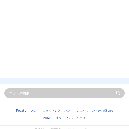
Peachy
ブログ
ショッピング
バンク
みんかぶ
みんかぶChoice
Kstyle
株探
プレスリリース