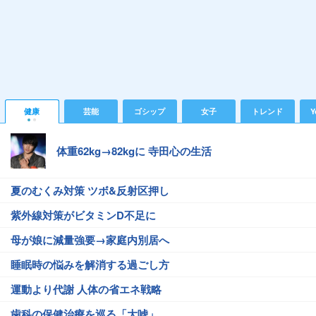
健康
芸能
ゴシップ
女子
トレンド
Y
体重62kg→82kgに 寺田心の生活
夏のむくみ対策 ツボ&反射区押し
紫外線対策がビタミンD不足に
母が娘に減量強要→家庭内別居へ
睡眠時の悩みを解消する過ごし方
運動より代謝 人体の省エネ戦略
歯科の保健治療を巡る「大嘘」