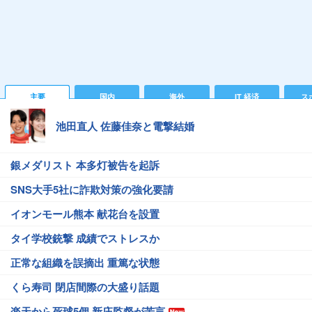
主要
国内
海外
IT 経済
ス
池田直人 佐藤佳奈と電撃結婚
銀メダリスト 本多灯被告を起訴
SNS大手5社に詐欺対策の強化要請
イオンモール熊本 献花台を設置
タイ学校銃撃 成績でストレスか
正常な組織を誤摘出 重篤な状態
くら寿司 閉店間際の大盛り話題
楽天から死球5個 新庄監督が苦言