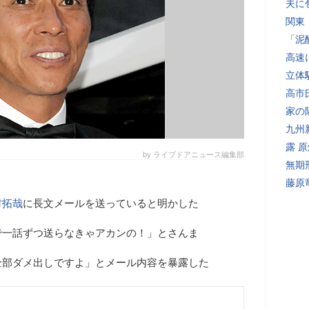
夫に
関東
「泥
高速
立体
高市
家の
九州
露 
by ライブドアニュース編集部
無期
藤原
村拓哉
に長文メールを送っていると明かした
で一話ずつ送らなきゃアカンの！」とさんま
全部ダメ出しですよ」とメール内容を暴露した