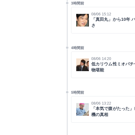
3時間前
08/06 15:12
「真田丸」から10年
さ
4時間前
08/06 14:20
低カリウム性ミオパチ
物堪能
5時間前
08/06 13:22
「本気で腹がたった」
機の真相