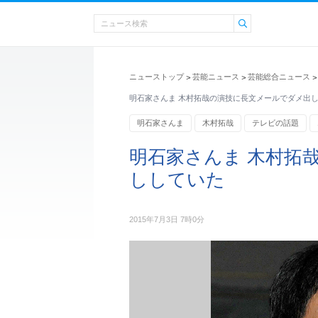
ニューストップ
芸能ニュース
芸能総合ニュース
>
>
>
明石家さんま 木村拓哉の演技に長文メールでダメ出
明石家さんま
木村拓哉
テレビの話題
明石家さんま 木村拓
ししていた
2015年7月3日 7時0分