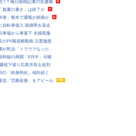
包丁? 毎日新聞記者の女逮捕
「真夏の暑さ」は終了か
酔者」熊本で通報が頻発か
に自転車侵入 路側帯を逆走
駐車場から車落下 夫婦死傷
氏のPV風視察動画 立憲激怒
隣が民泊「トラウマなった」
新幹線の再開「8月中」示唆
原爆投下巡り広島市長を批判
刑の「終身刑化」傾向続く
竜也「労務改善」をアピール