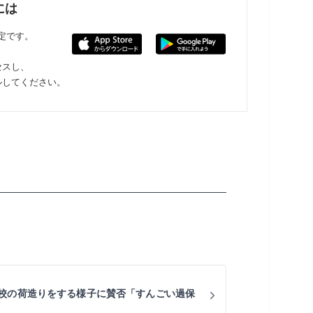
には
限定です。
セスし、
ルしてください。
校の荷造りをする様子に賛否「すんごい過保