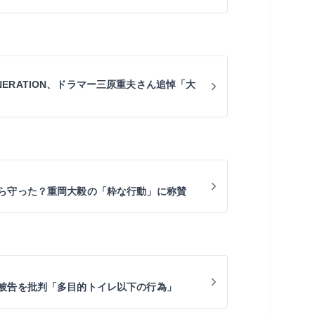
 GENERATION、ドラマー三原重夫さん追悼「大
ら守った？重岡大毅の「粋な行動」に称賛
被告を批判「多目的トイレ以下の行為」