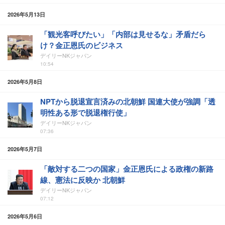
2026年5月13日
「観光客呼びたい」「内部は見せるな」矛盾だら
け？金正恩氏のビジネス
デイリーNKジャパン
10:54
2026年5月8日
NPTから脱退宣言済みの北朝鮮 国連大使が強調「透
明性ある形で脱退権行使」
デイリーNKジャパン
07:36
2026年5月7日
「敵対する二つの国家」金正恩氏による政権の新路
線、憲法に反映か 北朝鮮
デイリーNKジャパン
07:12
2026年5月6日