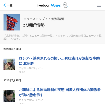
一覧
ニューストップ
>
北朝鮮情勢
北朝鮮情勢
『北朝鮮情勢』に関するニュース記事一覧。トピックスで扱われた注目ニュースを掲
載しています。
2026年5月20日
ロシアへ派兵されるの怖い…兵役逃れが深刻な事態
に 北朝鮮
デイリーNKジャパン
06:58
2026年5月15日
北朝鮮による国民統制の実態 国際人権団体の関係者
が強い懸念示す
デイリーNKジャパン
09:40