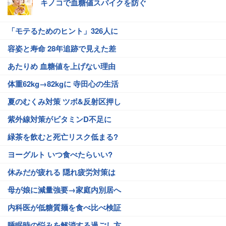
キノコで血糖値スパイクを防ぐ
「モテるためのヒント」326人に
容姿と寿命 28年追跡で見えた差
あたりめ 血糖値を上げない理由
体重62kg→82kgに 寺田心の生活
夏のむくみ対策 ツボ&反射区押し
紫外線対策がビタミンD不足に
緑茶を飲むと死亡リスク低まる?
ヨーグルト いつ食べたらいい?
休みだが疲れる 隠れ疲労対策は
母が娘に減量強要→家庭内別居へ
内科医が低糖質麺を食べ比べ検証
睡眠時の悩みを解消する過ごし方