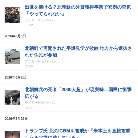
出世を避ける？北朝鮮の外貨獲得事業で異例の空気
「やってられない」
デイリーNKジャパン
05:52
2026年5月3日
北朝鮮で再開された平壌見学が波紋 地方から選抜さ
れた住民が参加
デイリーNKジャパン
06:53
2026年5月2日
北朝鮮兵の死者「2000人超」が現実味…国民に衝撃
広がる
デイリーNKジャパン
05:47
2026年4月29日
トランプ氏 北のICBMを警戒か「米本土を直接攻撃
しうる水準に達している」