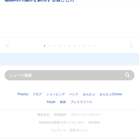
Peachy
ブログ
ショッピング
バンク
みんかぶ
みんかぶChoice
Kstyle
株探
プレスリリース
運営会社
利用規約
プライバシーポリシー
livedoorお客様サポートセンター
livedoor
コンテンツ・広告ポリシー