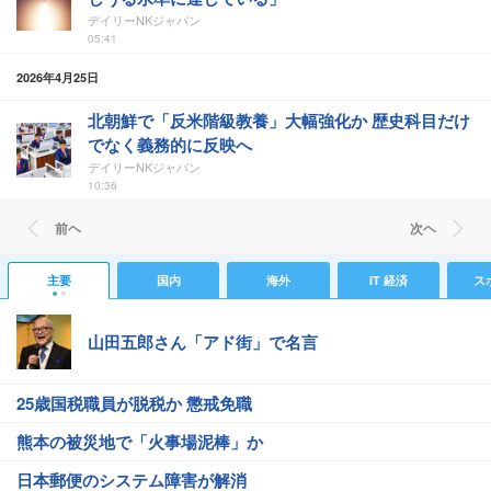
デイリーNKジャパン
05:41
2026年4月25日
北朝鮮で「反米階級教養」大幅強化か 歴史科目だけ
でなく義務的に反映へ
デイリーNKジャパン
10:36
前ヘ
次ヘ
主要
国内
海外
IT 経済
ス
山田五郎さん「アド街」で名言
25歳国税職員が脱税か 懲戒免職
熊本の被災地で「火事場泥棒」か
日本郵便のシステム障害が解消