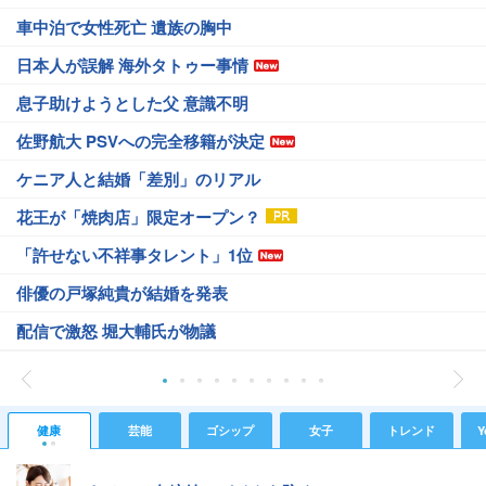
車中泊で女性死亡 遺族の胸中
日本人が誤解 海外タトゥー事情
息子助けようとした父 意識不明
佐野航大 PSVへの完全移籍が決定
ケニア人と結婚「差別」のリアル
花王が「焼肉店」限定オープン？
「許せない不祥事タレント」1位
俳優の戸塚純貴が結婚を発表
配信で激怒 堀大輔氏が物議
健康
芸能
ゴシップ
女子
トレンド
Y