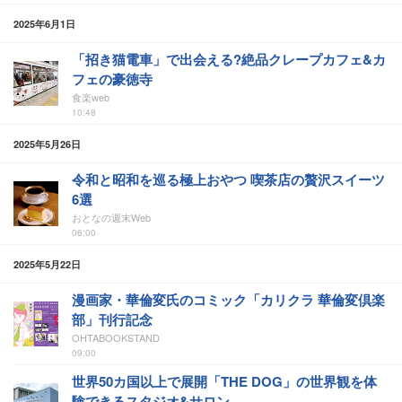
2025年6月1日
「招き猫電車」で出会える?絶品クレープカフェ&カ
フェの豪徳寺
食楽web
10:48
2025年5月26日
令和と昭和を巡る極上おやつ 喫茶店の贅沢スイーツ
6選
おとなの週末Web
06:00
2025年5月22日
漫画家・華倫変氏のコミック「カリクラ 華倫変倶楽
部」刊行記念
OHTABOOKSTAND
09:00
世界50カ国以上で展開「THE DOG」の世界観を体
験できるスタジオ&サロン