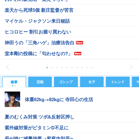
楽天から死球5個 新庄監督が苦言
マイケル・ジャクソン来日秘話
ヒコロヒー 割引お握り買わない
神田うの「三角ハゲ」治療法告白
堂本剛の投稿に「匂わせなの?」
健康
芸能
ゴシップ
女子
トレンド
Y
体重62kg→82kgに 寺田心の生活
夏のむくみ対策 ツボ&反射区押し
紫外線対策がビタミンD不足に
母が娘に減量強要→家庭内別居へ