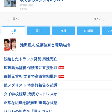
Walkerplus
08:00
前ヘ
次ヘ
主要
国内
海外
IT 経済
ス
池田直人 佐藤佳奈と電撃結婚
脱輪したトラック発見 男性死亡
広陵高元監督 保護者に直接謝罪
細川元首相 文春で高市首相批判
銀メダリスト 本多灯被告を起訴
タイ学校銃撃 成績でストレスか
正常な組織を誤摘出 重篤な状態
れいわの新党名「覚えづらい」