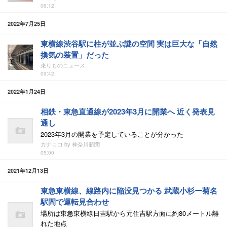
06:12
2022年7月25日
東横線渋谷駅に柱が並ぶ謎の空間 実は巨大な「自然
換気の装置」だった
乗りものニュース
09:42
2022年1月24日
相鉄・東急直通線が2023年3月に開業へ 近く発表見
通し
2023年3月の開業を予定していることが分かった
カナロコ by 神奈川新聞
05:00
2021年12月13日
東急東横線、線路内に陥没見つかる 武蔵小杉ー菊名
駅間で運転見合わせ
場所は東急東横線日吉駅から元住吉駅方面に約80メートル離
れた地点