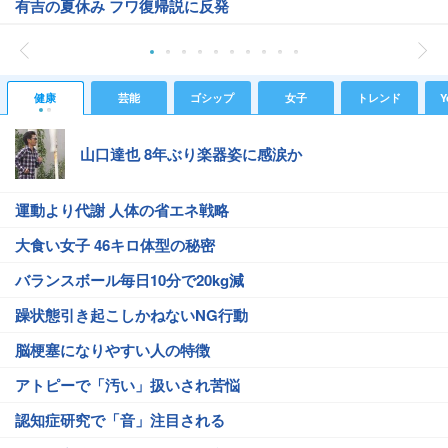
有吉の夏休み フワ復帰説に反発
健康
芸能
ゴシップ
女子
トレンド
Y
山口達也 8年ぶり楽器姿に感涙か
運動より代謝 人体の省エネ戦略
大食い女子 46キロ体型の秘密
バランスボール毎日10分で20kg減
躁状態引き起こしかねないNG行動
脳梗塞になりやすい人の特徴
アトピーで「汚い」扱いされ苦悩
認知症研究で「音」注目される