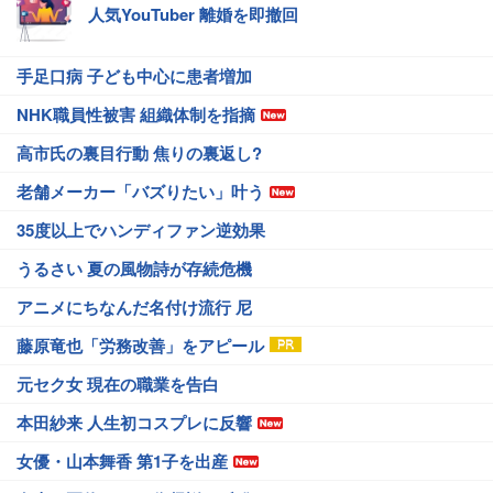
人気YouTuber 離婚を即撤回
手足口病 子ども中心に患者増加
NHK職員性被害 組織体制を指摘
高市氏の裏目行動 焦りの裏返し?
老舗メーカー「バズりたい」叶う
35度以上でハンディファン逆効果
うるさい 夏の風物詩が存続危機
アニメにちなんだ名付け流行 尼
藤原竜也「労務改善」をアピール
元セク女 現在の職業を告白
本田紗来 人生初コスプレに反響
女優・山本舞香 第1子を出産