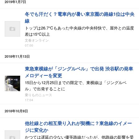
2019年1月7日
冬でも汗だく？電車内が暑い東京圏の路線1位は中央
線
トップは26.7℃もあった中央線の中央特快で、屋外との温度
差は15℃以上
文春オンライン
07:00
2018年11月13日
東急東横線が「ジングルベル」で出発 渋谷駅の発車
メロディーを変更
15日から12月25日までの限定で、東横線は「ジングルベ
ル」で出発することに
乗りものニュース
17:04
2018年10月9日
他社線との相互乗り入れが契機に？東急線のイメー
ジに変化か
かつては遅延の少ない優等路線だったが、他路線の影響を受