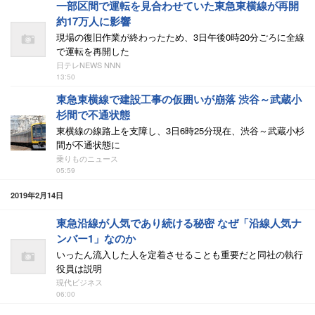
一部区間で運転を見合わせていた東急東横線が再開
約17万人に影響
現場の復旧作業が終わったため、3日午後0時20分ごろに全線
で運転を再開した
日テレNEWS NNN
13:50
東急東横線で建設工事の仮囲いが崩落 渋谷～武蔵小
杉間で不通状態
東横線の線路上を支障し、3日6時25分現在、渋谷～武蔵小杉
間が不通状態に
乗りものニュース
05:59
2019年2月14日
東急沿線が人気であり続ける秘密 なぜ「沿線人気ナ
ンバー1」なのか
いったん流入した人を定着させることも重要だと同社の執行
役員は説明
現代ビジネス
06:00