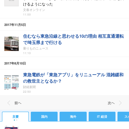
けるようになった
文春オンライン
11:00
2017年11月5日
住むなら東急沿線と思わせる10の理由 相互直通運転
で埼玉県まで行ける
乗りものニュース
11:10
2017年8月10日
東急電鉄が「東急アプリ」をリニューアル 混雑緩和
の救世主となるか？
財経新聞
22:50
前ヘ
次ヘ
主要
国内
海外
IT 経済
ス