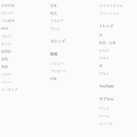
日本代表
音楽
ライフスタイル
Jリーグ
韓流
ファッション
プロ野球
グラビア
トレンド
MLB
テレビ
本
ゴルフ
ゴシップ
教育・仕事
テニス
からだ
格闘技
映画
マネー
競馬
レビュー
車
相撲
プレゼント
グルメ
バスケ
特集
バレー
YouTube
フィギュア
サブカル
アニメ
ゲーム
コミック