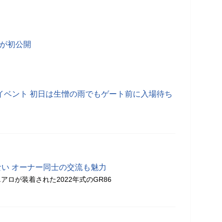
2台が初公開
年イベント 初日は生憎の雨でもゲート前に入場待ち
ない オーナー同士の交流も魅力
ロが装着された2022年式のGR86