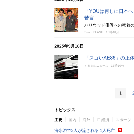
「YOUは何しに日本へ
苦言
ハリウッド俳優への密着
Smart FLASH
18時40分
2025年9月18日
「スゴいAE86」の正
くるまのニュース
13時10分
1
トピックス
主要
国内
海外
IT 経済
スポーツ
海水浴で3人が流される 1人死亡