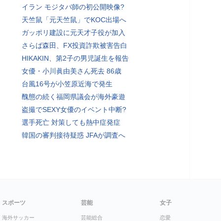
イラン モジタバ師の初公開映像?
天竺鼠「元天竺鼠」でKOC出場へ
ガッポリ建設に元天才子役が加入
さらば森田、FX投資詐欺被害告白
HIKAKIN、第2子の男児誕生を報告
女優・小川眞由美さん死去 86歳
台風16号が小笠原近海で発生
醜態の続く福岡県議会が海外豪遊
盗撮でSEXY女優のイベント中断?
選手死亡 対策しても熱中症発症
韓国の審判接待疑惑 JFAが調査へ
スポーツ
芸能
女子
海外サッカー
芸能総合
恋愛