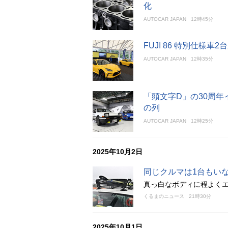
化
AUTOCAR JAPAN
12時45分
FUJI 86 特別仕様車
AUTOCAR JAPAN
12時35分
「頭文字D」の30周
の列
AUTOCAR JAPAN
12時25分
2025年10月2日
同じクルマは1台もい
真っ白なボディに程よくエア
くるまのニュース
21時30分
2025年10月1日