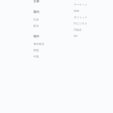
主要
マーケット
Web
国内
ガジェット
社会
ITビジネス
政治
IT総合
海外
PR
海外総合
韓国
中国