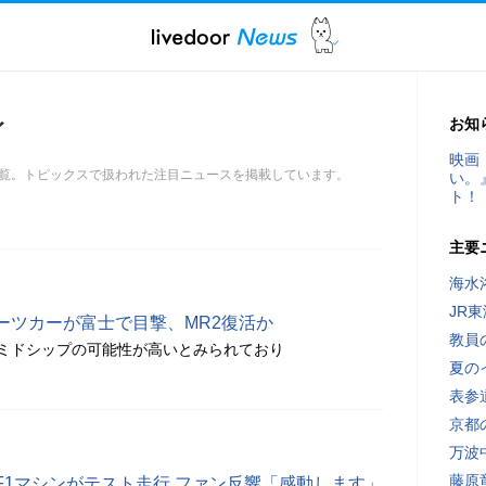
お知
イ
映画
覧。トピックスで扱われた注目ニュースを掲載しています。
い。
ト！
主要
海水
JR
ーツカーが富士で目撃、MR2復活か
教員
ミドシップの可能性が高いとみられており
夏の
表参
京都
万波
藤原
F1マシンがテスト走行 ファン反響「感動します」