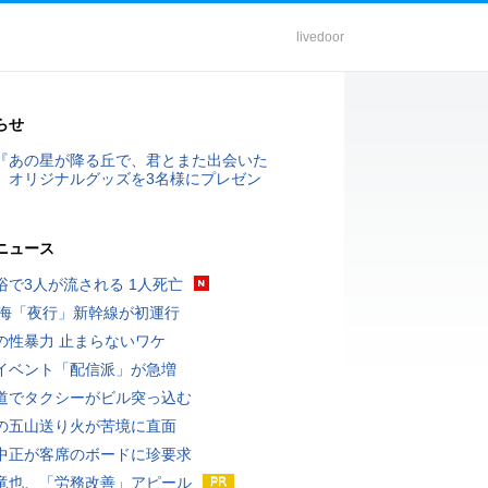
livedoor
らせ
『あの星が降る丘で、君とまた出会いた
』オリジナルグッズを3名様にプレゼン
ニュース
浴で3人が流される 1人死亡
東海「夜行」新幹線が初運行
の性暴力 止まらないワケ
イベント「配信派」が急増
道でタクシーがビル突っ込む
の五山送り火が苦境に直面
中正が客席のボードに珍要求
竜也、「労務改善」アピール