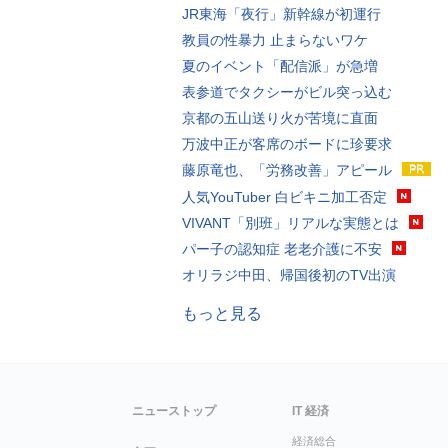
JR東海「夜行」新幹線が初運行
教員の性暴力 止まらないワケ
夏のイベント「配信派」が急増
表参道でタクシーがビル突っ込む
京都の五山送り火が苦境に直面
万波中正が客席のボードに珍要求
藤原竜也、「労務改善」アピール
人気YouTuber 白ビキニ加工否定
VIVANT「別班」リアルな実態とは
パー子の認知症 老老介護に不安
オリラジ中田、帰国後初のTV出演
もっと見る
ニューストップ
IT 経済
経済総合