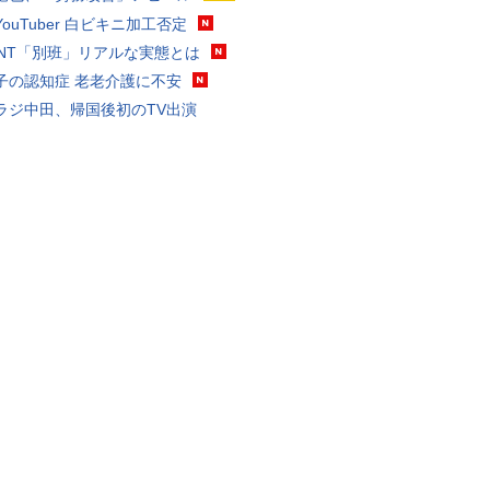
ouTuber 白ビキニ加工否定
VANT「別班」リアルな実態とは
子の認知症 老老介護に不安
ラジ中田、帰国後初のTV出演