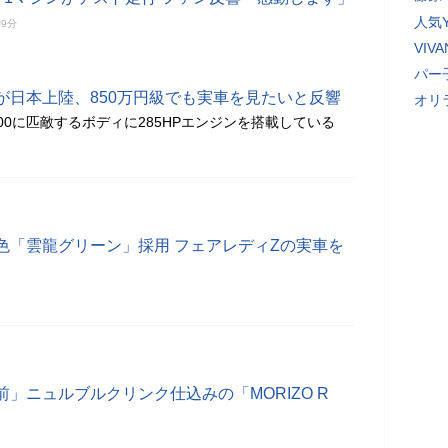
人気Y
時9分
VI
パー
が日本上陸、850万円級でも実車を見たいと反響
オリ
300に匹敵するボディに285HPエンジンを搭載している
色「雲龍グリーン」採用 フェアレディZの実車を
」ニュルブルクリンク仕込みの「MORIZO R