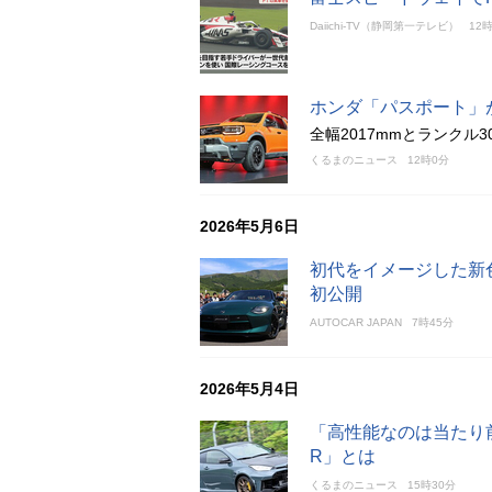
Daiichi-TV（静岡第一テレビ）
12
ホンダ「パスポート」
全幅2017mmとランクル
くるまのニュース
12時0分
2026年5月6日
初代をイメージした新
初公開
AUTOCAR JAPAN
7時45分
2026年5月4日
「高性能なのは当たり前
R」とは
くるまのニュース
15時30分