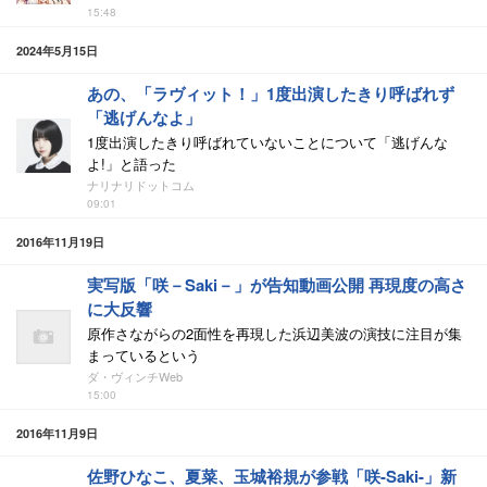
15:48
2024年5月15日
あの、「ラヴィット！」1度出演したきり呼ばれず
「逃げんなよ」
1度出演したきり呼ばれていないことについて「逃げんな
よ!」と語った
ナリナリドットコム
09:01
2016年11月19日
実写版「咲－Saki－」が告知動画公開 再現度の高さ
に大反響
原作さながらの2面性を再現した浜辺美波の演技に注目が集
まっているという
ダ・ヴィンチWeb
15:00
2016年11月9日
佐野ひなこ、夏菜、玉城裕規が参戦「咲-Saki-」新