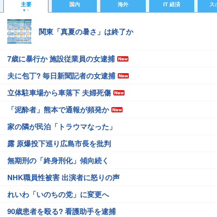
主要
国内
海外
IT 経済
ス
関東「真夏の暑さ」は終了か
7歳に暴行か 施設従業員の女逮捕
夫に包丁? 毎日新聞記者の女逮捕
立体駐車場から車落下 夫婦死傷
「泥酔者」熊本で通報が頻発か
家の隣が民泊「トラウマなった」
露 原爆投下巡り広島市長を批判
無期刑の「終身刑化」傾向続く
NHK職員性被害 出演者に怒りの声
れいわ「いのちの党」に変更へ
90歳患者を殴る? 看護助手を逮捕