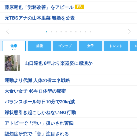
藤原竜也「労務改善」をアピール
元TBSアナの山本里菜 離婚を公表
健康
芸能
ゴシップ
女子
トレンド
Y
山口達也 8年ぶり楽器姿に感涙か
運動より代謝 人体の省エネ戦略
大食い女子 46キロ体型の秘密
バランスボール毎日10分で20kg減
躁状態引き起こしかねないNG行動
アトピーで「汚い」扱いされ苦悩
認知症研究で「音」注目される