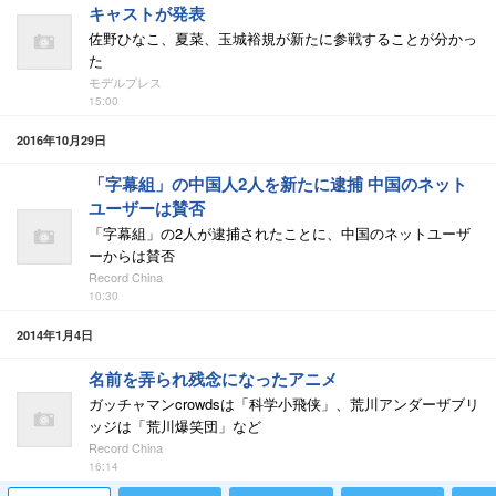
キャストが発表
佐野ひなこ、夏菜、玉城裕規が新たに参戦することが分かっ
た
モデルプレス
15:00
2016年10月29日
「字幕組」の中国人2人を新たに逮捕 中国のネット
ユーザーは賛否
「字幕組」の2人が逮捕されたことに、中国のネットユーザ
ーからは賛否
Record China
10:30
2014年1月4日
名前を弄られ残念になったアニメ
ガッチャマンcrowdsは「科学小飛侠」、荒川アンダーザブリ
ッジは「荒川爆笑団」など
Record China
16:14